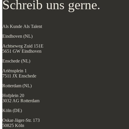
Schreib uns gerne.
Als Kunde
Als Talent
Eindhoven (NL)
Achtseweg Zuid 151E
5651 GW Eindhoven
Enschede (NL)
Ariënsplein 1
7511 JX Enschede
Rotterdam (NL)
Hofplein 20
3032 AG Rotterdam
Köln (DE)
Oskar-Jäger-Str. 173
50825 Köln