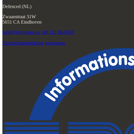
Defenced (NL)
Zwaanstraat 31W
5651 CA Eindhoven
hello@beyonder.eu
+49 221 9843030
Datenschutzerklärung
impressum