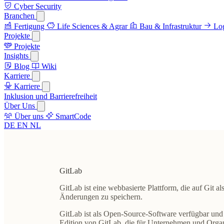
Cyber Security
Branchen
Fertigung
Life Sciences & Agrar
Bau & Infrastruktur
Log
Projekte
Projekte
Insights
Blog
Wiki
Karriere
Karriere
Inklusion und Barrierefreiheit
Über Uns
Über uns
SmartCode
DE
EN
NL
GitLab
GitLab ist eine webbasierte Plattform, die auf Git 
Änderungen zu speichern.
GitLab ist als Open-Source-Software verfügbar und 
Edition von GitLab, die für Unternehmen und Organ