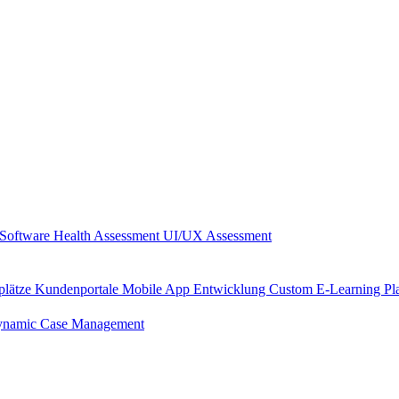
Software Health Assessment
UI/UX Assessment
plätze
Kundenportale
Mobile App Entwicklung
Custom E-Learning Pl
namic Case Management