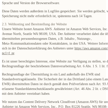
Sprache und Version der Browsersoftware.
Diese Daten werden außerdem in Logfiles gespeichert. Sie werden gelöscht, 
Speicherung nicht mehr erforderlich ist, spätestens nach 14 Tagen.
2.3. Webhosting und Bereitstellung der Website
Unsere Website hostet Amazon AWS. Anbieter ist Amazon Web Services, Inc.
Avenue North, Seattle WA 98109, USA. Der Anbieter verarbeitet dabei die üb
übermittelten personenbezogenen Daten, z.B. Inhalts-, Nutzungs-,
Meta-/Kommunikationsdaten oder Kontaktdaten, in den USA. Weitere Inform
sich in der Datenschutzerklärung des Anbieters unter
https://aws.amazon.com/
nc1=f_pr
.
Es ist unser berechtigtes Interesse, eine Website zur Verfügung zu stellen, so d
Rechtsgrundlage der beschriebenen Datenverarbeitung Art. 6 Abs. 1 S. 1 lit.
Rechtsgrundlage der Übermittlung in ein Land außerhalb des EWR sind
Standardvertragsklauseln. Die Sicherheit der in das Drittland (also einem La
EWR) übermittelten Daten ist durch gemäß dem Prüfverfahren nach Art. 9
erlassene Standarddatenschutzklauseln gewährleistet (Art. 46 Abs. 2 lit. c D
mit dem Anbieter vereinbart haben.
Wir nutzen das Content Delivery Network Cloudfront (Amazon AWS) für uns
Anbieter ist Amazon Web Services, Inc., P.O. Box 81226 Seattle, WA 9810