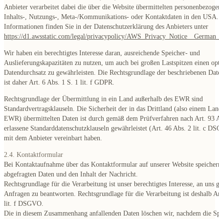
Anbieter verarbeitet dabei die über die Website übermittelten personenbezoge
Inhalts-, Nutzungs-, Meta-/Kommunikations- oder Kontaktdaten in den USA.
Informationen finden Sie in der Datenschutzerklärung des Anbieters unter
https://d1.awsstatic.com/legal/privacypolicy/AWS_Privacy_Notice__German_
Wir haben ein berechtigtes Interesse daran, ausreichende Speicher- und
Auslieferungskapazitäten zu nutzen, um auch bei großen Lastspitzen einen op
Datendurchsatz zu gewährleisten. Die Rechtsgrundlage der beschriebenen Dat
ist daher Art. 6 Abs. 1 S. 1 lit. f GDPR.
Rechtsgrundlage der Übermittlung in ein Land außerhalb des EWR sind
Standardvertragsklauseln. Die Sicherheit der in das Drittland (also einem La
EWR) übermittelten Daten ist durch gemäß dem Prüfverfahren nach Art. 9
erlassene Standarddatenschutzklauseln gewährleistet (Art. 46 Abs. 2 lit. c D
mit dem Anbieter vereinbart haben.
2.4. Kontaktformular
Bei Kontaktaufnahme über das Kontaktformular auf unserer Website speichern
abgefragten Daten und den Inhalt der Nachricht.
Rechtsgrundlage für die Verarbeitung ist unser berechtigtes Interesse, an uns g
Anfragen zu beantworten. Rechtsgrundlage für die Verarbeitung ist deshalb Ar
lit. f DSGVO.
Die in diesem Zusammenhang anfallenden Daten löschen wir, nachdem die Sp