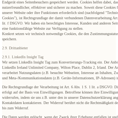
Endgerät eines Seitenbesuchers gespeichert werden. Cookies helfen dabei, da
nutzerfreundlicher, effektiver und sicherer zu machen. Soweit diese Cookies 
unserer Website oder ihre Funktionen erforderlich sind (nachfolgend “Techn
Cookies”), ist Rechtsgrundlage der damit verbundenen Datenverarbeitung Art.
lit. f DSGVO. Wir haben ein berechtigtes Interesse, Kunden und anderen Sei
eine funktionsfähige Website zur Verfügung zu stellen.
Konkret setzen wir technisch notwendige Cookies, die den Zustimmungsstatus
speichern.
2.9. Drittanbieter
2.9.1. LinkedIn Insight Tag
Wir setzen LinkedIn Insight Tag zum Konvertierungs-Tracking ein. Der Anbie
LinkedIn Ireland Unlimited Company, Wilton Place, Dublin 2, Irland. Der An
verarbeitet Nutzungsdaten (z.B. besuchte Webseiten, Interesse an Inhalten, Zu
und Meta-/Kommunikationsdaten (z.B. Geräte-Informationen, IP-Adressen) i
Die Rechtsgrundlage der Verarbeitung ist Art. 6 Abs. 1 S. 1 lit. a DSGVO. D
erfolgt auf der Basis von Einwilligungen. Betroffene können ihre Einwilligun
widerrufen, indem sie uns z.B. unter den in unserer Datenschutzerklärung a
Kontaktdaten kontaktieren. Der Widerruf berührt nicht die Rechtmäßigkeit de
bis zum Widerruf.
Die Daten werden gelöscht, wenn der Zweck ihrer Erhebung entfallen ist und