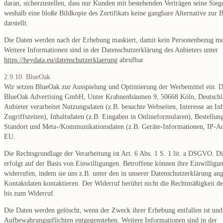
daran, sicherzustellen, dass nur Kunden mit bestehenden Verträgen seine Sieg
weshalb eine bloße Bildkopie des Zertifikats keine gangbare Alternative zur 
darstellt.
Die Daten werden nach der Erhebung maskiert, damit kein Personenbezug me
Weitere Informationen sind in der Datenschutzerklärung des Anbieters unter
https://heydata.eu/datenschutzerklaerung
abrufbar.
2.9.10. BlueOak
Wir setzen BlueOak zur Ausspielung und Optimierung der Werbemittel ein. De
BlueOak Advertising GmbH, Unter Krahnenbäumen 9, 50668 Köln, Deutschl
Anbieter verarbeitet Nutzungsdaten (z.B. besuchte Webseiten, Interesse an Inh
Zugriffszeiten), Inhaltsdaten (z.B. Eingaben in Onlineformularen), Bestellun
Standort und Meta-/Kommunikationsdaten (z.B. Geräte-Informationen, IP-Ad
EU.
Die Rechtsgrundlage der Verarbeitung ist Art. 6 Abs. 1 S. 1 lit. a DSGVO. D
erfolgt auf der Basis von Einwilligungen. Betroffene können ihre Einwilligun
widerrufen, indem sie uns z.B. unter den in unserer Datenschutzerklärung a
Kontaktdaten kontaktieren. Der Widerruf berührt nicht die Rechtmäßigkeit de
bis zum Widerruf.
Die Daten werden gelöscht, wenn der Zweck ihrer Erhebung entfallen ist und
Aufbewahrungspflichten entgegenstehen. Weitere Informationen sind in der