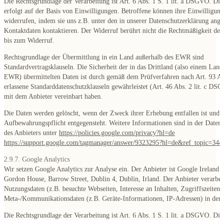
Die Rechtsgrundlage der Verarbeitung ist Art. 6 Abs. 1 S. 1 lit. a DSGVO. D
erfolgt auf der Basis von Einwilligungen. Betroffene können ihre Einwilligun
widerrufen, indem sie uns z.B. unter den in unserer Datenschutzerklärung a
Kontaktdaten kontaktieren. Der Widerruf berührt nicht die Rechtmäßigkeit de
bis zum Widerruf.
Rechtsgrundlage der Übermittlung in ein Land außerhalb des EWR sind
Standardvertragsklauseln. Die Sicherheit der in das Drittland (also einem La
EWR) übermittelten Daten ist durch gemäß dem Prüfverfahren nach Art. 9
erlassene Standarddatenschutzklauseln gewährleistet (Art. 46 Abs. 2 lit. c D
mit dem Anbieter vereinbart haben.
Die Daten werden gelöscht, wenn der Zweck ihrer Erhebung entfallen ist und
Aufbewahrungspflicht entgegensteht. Weitere Informationen sind in der Date
des Anbieters unter
https://policies.google.com/privacy?hl=de
https://support.google.com/tagmanager/answer/9323295?hl=de&ref_topic=3
2.9.7. Google Analytics
Wir setzen Google Analytics zur Analyse ein. Der Anbieter ist Google Ireland
Gordon House, Barrow Street, Dublin 4, Dublin, Irland. Der Anbieter verarbe
Nutzungsdaten (z.B. besuchte Webseiten, Interesse an Inhalten, Zugriffszeite
Meta-/Kommunikationsdaten (z.B. Geräte-Informationen, IP-Adressen) in d
Die Rechtsgrundlage der Verarbeitung ist Art. 6 Abs. 1 S. 1 lit. a DSGVO. D