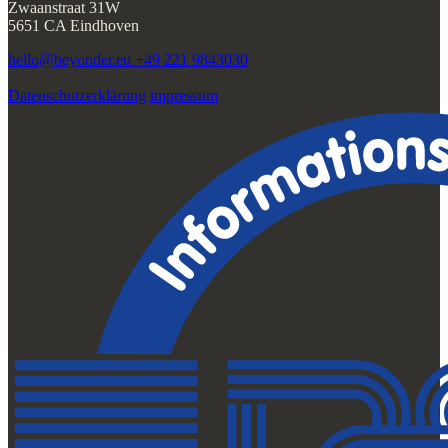
Zwaanstraat 31W
5651 CA Eindhoven
hello@beyonder.eu
+49 221 9843030
Datenschutzerklärung
impressum