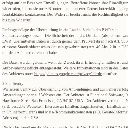
erfolgt auf der Basis von Einwilligungen. Betroffene können ihre Einwilligun
widerrufen, indem sie uns z.B. unter den in unserer Datenschutzerklärung a
Kontaktdaten kontaktieren. Der Widerruf berührt nicht die Rechtmäßigkeit de
bis zum Widerruf.
Rechtsgrundlage der Übermittlung in ein Land außerhalb des EWR sind
Standardvertragsklauseln. Die Sicherheit der in das Drittland (also einem La
EWR) übermittelten Daten ist durch gemäß dem Prüfverfahren nach Art. 9
erlassene Standarddatenschutzklauseln gewährleistet (Art. 46 Abs. 2 lit. c D
mit dem Anbieter vereinbart haben.
Die Daten werden gelöscht, wenn der Zweck ihrer Erhebung entfallen ist und
Aufbewahrungspflicht entgegensteht. Weitere Informationen sind in der Date
des Anbieters unter
https://policies.google.com/privacy?hl=de
abrufbar.
2.9.8. Sentry
Wir setzen Sentry zur Überwachung von Anwendungen und zur Fehlerverfolg
Anwendungen oder auf Websites ein. Der Anbieter ist Functional Software, I
Hawthorne Street San Francisco, CA 94107, USA. Der Anbieter verarbeitet 
(z.B. besuchte Webseiten, Interesse an Inhalten, Zugriffszeiten), Inhaltsdaten
in Onlineformularen) und Meta-/Kommunikationsdaten (z.B. Geräte-Informat
Adressen) in den USA.
Die Rechtsgrundlage der Verarbeitung ist Art. 6 Abs. 1 S. 1 lit. a DSGVO. D