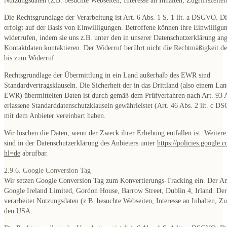
Nutzungsdaten (z.B. besuchte Webseiten, Interesse an Inhalten, Zugriffszeite
Die Rechtsgrundlage der Verarbeitung ist Art. 6 Abs. 1 S. 1 lit. a DSGVO. D
erfolgt auf der Basis von Einwilligungen. Betroffene können ihre Einwilligun
widerrufen, indem sie uns z.B. unter den in unserer Datenschutzerklärung a
Kontaktdaten kontaktieren. Der Widerruf berührt nicht die Rechtmäßigkeit de
bis zum Widerruf.
Rechtsgrundlage der Übermittlung in ein Land außerhalb des EWR sind
Standardvertragsklauseln. Die Sicherheit der in das Drittland (also einem La
EWR) übermittelten Daten ist durch gemäß dem Prüfverfahren nach Art. 9
erlassene Standarddatenschutzklauseln gewährleistet (Art. 46 Abs. 2 lit. c D
mit dem Anbieter vereinbart haben.
Wir löschen die Daten, wenn der Zweck ihrer Erhebung entfallen ist. Weiter
sind in der Datenschutzerklärung des Anbieters unter
https://policies.google.
hl=de
abrufbar.
2.9.6. Google Conversion Tag
Wir setzen Google Conversion Tag zum Konvertierungs-Tracking ein. Der Anb
Google Ireland Limited, Gordon House, Barrow Street, Dublin 4, Irland. Der
verarbeitet Nutzungsdaten (z.B. besuchte Webseiten, Interesse an Inhalten, Zug
den USA.