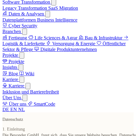
Software Transformation
Legacy Transformation
SaaS Migration
Daten & Analysen
Datenplattformen
Business Intelligence
Cyber Security
Branchen
Fertigung
Life Sciences & Agrar
Bau & Infrastruktur
Logistik & Lieferkette
Versorgung & Energie
Öffentlicher
Sektor & Pflege
Digitale Produktunternehmen
Projekte
Projekte
Insights
Blog
Wiki
Karriere
Karriere
Inklusion und Barrierefreiheit
Über Uns
Über uns
SmartCode
DE
EN
NL
Datenschutz
1. Einleitung
Die Beyonder GmbH, freut sich, dass Sie unsere Website besuchen. Datensch