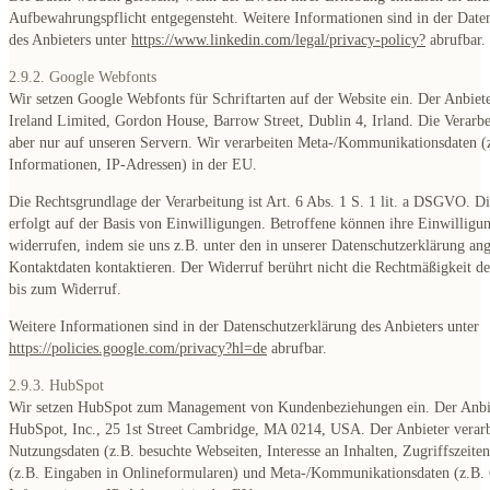
Aufbewahrungspflicht entgegensteht. Weitere Informationen sind in der Date
des Anbieters unter
https://www.linkedin.com/legal/privacy-policy?
abrufbar.
2.9.2. Google Webfonts
Wir setzen Google Webfonts für Schriftarten auf der Website ein. Der Anbiete
Ireland Limited, Gordon House, Barrow Street, Dublin 4, Irland. Die Verarbe
aber nur auf unseren Servern. Wir verarbeiten Meta-/Kommunikationsdaten (
Informationen, IP-Adressen) in der EU.
Die Rechtsgrundlage der Verarbeitung ist Art. 6 Abs. 1 S. 1 lit. a DSGVO. D
erfolgt auf der Basis von Einwilligungen. Betroffene können ihre Einwilligun
widerrufen, indem sie uns z.B. unter den in unserer Datenschutzerklärung a
Kontaktdaten kontaktieren. Der Widerruf berührt nicht die Rechtmäßigkeit de
bis zum Widerruf.
Weitere Informationen sind in der Datenschutzerklärung des Anbieters unter
https://policies.google.com/privacy?hl=de
abrufbar.
2.9.3. HubSpot
Wir setzen HubSpot zum Management von Kundenbeziehungen ein. Der Anbie
HubSpot, Inc., 25 1st Street Cambridge, MA 0214, USA. Der Anbieter verarb
Nutzungsdaten (z.B. besuchte Webseiten, Interesse an Inhalten, Zugriffszeiten
(z.B. Eingaben in Onlineformularen) und Meta-/Kommunikationsdaten (z.B. 