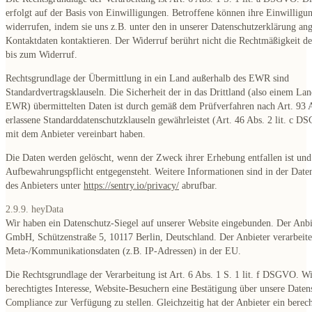
erfolgt auf der Basis von Einwilligungen. Betroffene können ihre Einwilligun
widerrufen, indem sie uns z.B. unter den in unserer Datenschutzerklärung a
Kontaktdaten kontaktieren. Der Widerruf berührt nicht die Rechtmäßigkeit de
bis zum Widerruf.
Rechtsgrundlage der Übermittlung in ein Land außerhalb des EWR sind
Standardvertragsklauseln. Die Sicherheit der in das Drittland (also einem La
EWR) übermittelten Daten ist durch gemäß dem Prüfverfahren nach Art. 9
erlassene Standarddatenschutzklauseln gewährleistet (Art. 46 Abs. 2 lit. c D
mit dem Anbieter vereinbart haben.
Die Daten werden gelöscht, wenn der Zweck ihrer Erhebung entfallen ist und
Aufbewahrungspflicht entgegensteht. Weitere Informationen sind in der Date
des Anbieters unter
https://sentry.io/privacy/
abrufbar.
2.9.9. heyData
Wir haben ein Datenschutz-Siegel auf unserer Website eingebunden. Der Anbi
GmbH, Schützenstraße 5, 10117 Berlin, Deutschland. Der Anbieter verarbeite
Meta-/Kommunikationsdaten (z.B. IP-Adressen) in der EU.
Die Rechtsgrundlage der Verarbeitung ist Art. 6 Abs. 1 S. 1 lit. f DSGVO. W
berechtigtes Interesse, Website-Besuchern eine Bestätigung über unsere Daten
Compliance zur Verfügung zu stellen. Gleichzeitig hat der Anbieter ein berech