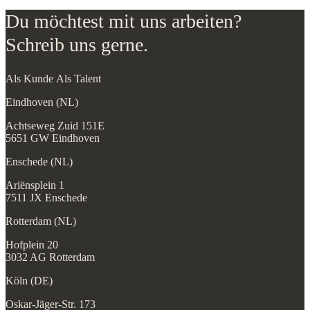
Du möchtest mit uns arbeiten?
Schreib uns gerne.
Als Kunde
Als Talent
Eindhoven (NL)
Achtseweg Zuid 151E
5651 GW Eindhoven
Enschede (NL)
Ariënsplein 1
7511 JX Enschede
Rotterdam (NL)
Hofplein 20
3032 AG Rotterdam
Köln (DE)
Oskar-Jäger-Str. 173