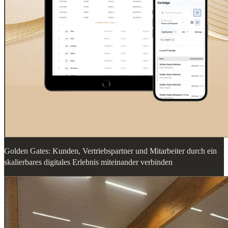
Golden Gates: Kunden, Vertriebspartner und Mitarbeiter durch ein
skalierbares digitales Erlebnis miteinander verbinden