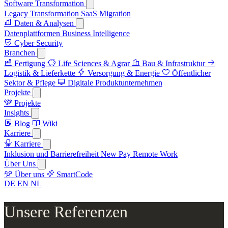
Software Transformation
Legacy Transformation
SaaS Migration
Daten & Analysen
Datenplattformen
Business Intelligence
Cyber Security
Branchen
Fertigung
Life Sciences & Agrar
Bau & Infrastruktur
Logistik & Lieferkette
Versorgung & Energie
Öffentlicher
Sektor & Pflege
Digitale Produktunternehmen
Projekte
Projekte
Insights
Blog
Wiki
Karriere
Karriere
Inklusion und Barrierefreiheit
New Pay
Remote Work
Über Uns
Über uns
SmartCode
DE
EN
NL
Unsere Referenzen