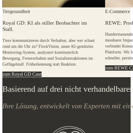
Royal GD: KI als stiller Beobachter im
REWE: Produk
Stall.
Hunderttausende
messbarer Impac
Tiere kommunizieren durch Verhalten, aber wer schaut
verbindet Konsu
rund um die Uhr zu? FlockVision, unser KI-gestütztes
Plattform. Wir 
Monitoring-System, analysiert kontinuierlich
schneller, persön
Bewegung, Fressverhalten und Sozialinteraktionen im
Geflügelstall. Früherkennung statt Reaktion.
zum REWE C
zum Royal GD Case
Basierend auf drei nicht verhandelbaren
Ihre Lösung, entwickelt von Experten mit ein