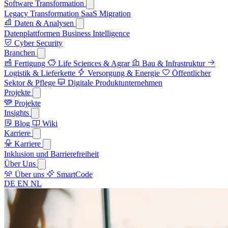
Software Transformation
Legacy Transformation
SaaS Migration
Daten & Analysen
Datenplattformen
Business Intelligence
Cyber Security
Branchen
Fertigung
Life Sciences & Agrar
Bau & Infrastruktur
Logistik & Lieferkette
Versorgung & Energie
Öffentlicher
Sektor & Pflege
Digitale Produktunternehmen
Projekte
Projekte
Insights
Blog
Wiki
Karriere
Karriere
Inklusion und Barrierefreiheit
Über Uns
Über uns
SmartCode
DE
EN
NL