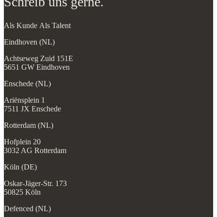
Eindhoven (NL)
Achtseweg Zuid 151E
5651 GW Eindhoven
Enschede (NL)
Ariënsplein 1
7511 JX Enschede
Rotterdam (NL)
Hofplein 20
3032 AG Rotterdam
Köln (DE)
Oskar-Jäger-Str. 173
50825 Köln
Defenced (NL)
Zwaanstraat 31W
5651 CA Eindhoven