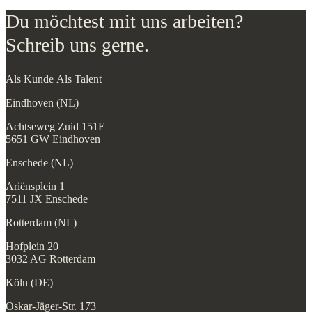
Du möchtest mit uns arbeiten?
Schreib uns gerne.
Als Kunde
Als Talent
Eindhoven (NL)
Achtseweg Zuid 151E
5651 GW Eindhoven
Enschede (NL)
Ariënsplein 1
7511 JX Enschede
Rotterdam (NL)
Hofplein 20
3032 AG Rotterdam
Köln (DE)
Oskar-Jäger-Str. 173