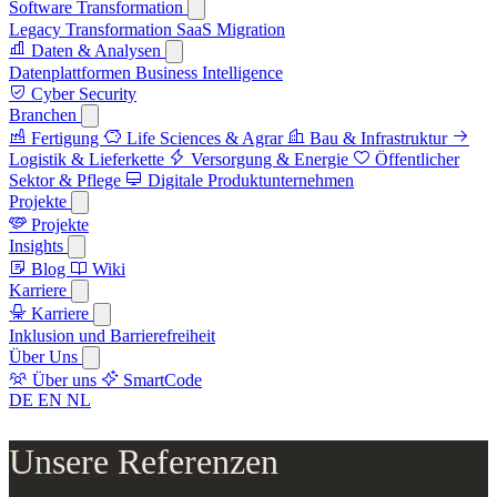
Software Transformation
Legacy Transformation
SaaS Migration
Daten & Analysen
Datenplattformen
Business Intelligence
Cyber Security
Branchen
Fertigung
Life Sciences & Agrar
Bau & Infrastruktur
Logistik & Lieferkette
Versorgung & Energie
Öffentlicher
Sektor & Pflege
Digitale Produktunternehmen
Projekte
Projekte
Insights
Blog
Wiki
Karriere
Karriere
Inklusion und Barrierefreiheit
Über Uns
Über uns
SmartCode
DE
EN
NL
Unsere Referenzen