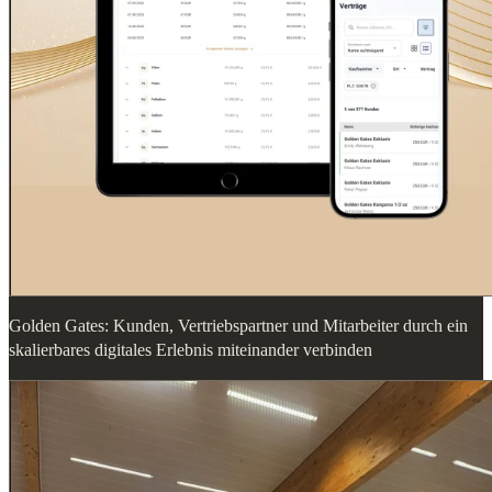
Golden Gates: Kunden, Vertriebspartner und Mitarbeiter durch ein
skalierbares digitales Erlebnis miteinander verbinden