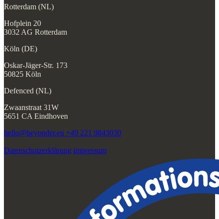
Rotterdam (NL)
Hofplein 20
3032 AG Rotterdam
Köln (DE)
Oskar-Jäger-Str. 173
50825 Köln
Defenced (NL)
Zwaanstraat 31W
5651 CA Eindhoven
hello@beyonder.eu
+49 221 9843030
Datenschutzerklärung
impressum