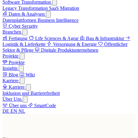
Software Transformation
Legacy Transformation
SaaS Migration
Daten & Analysen
Datenplattformen
Business Intelligence
Cyber Security
Branchen
Fertigung
Life Sciences & Agrar
Bau & Infrastruktur
Logistik & Lieferkette
Versorgung & Energie
Öffentlicher
Sektor & Pflege
Digitale Produktunternehmen
Projekte
Projekte
Insights
Blog
Wiki
Karriere
Karriere
Inklusion und Barrierefreiheit
Über Uns
Über uns
SmartCode
DE
EN
NL