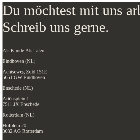
Du möchtest mit uns ar
Schreib uns gerne.
Als Kunde
Als Talent
Eindhoven (NL)
Achtseweg Zuid 151E
5651 GW Eindhoven
Enschede (NL)
Ariënsplein 1
7511 JX Enschede
Rotterdam (NL)
Hofplein 20
3032 AG Rotterdam