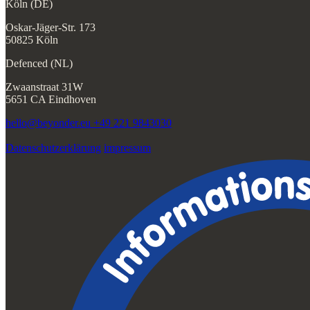
Köln (DE)
Oskar-Jäger-Str. 173
50825 Köln
Defenced (NL)
Zwaanstraat 31W
5651 CA Eindhoven
hello@beyonder.eu
+49 221 9843030
Datenschutzerklärung
impressum