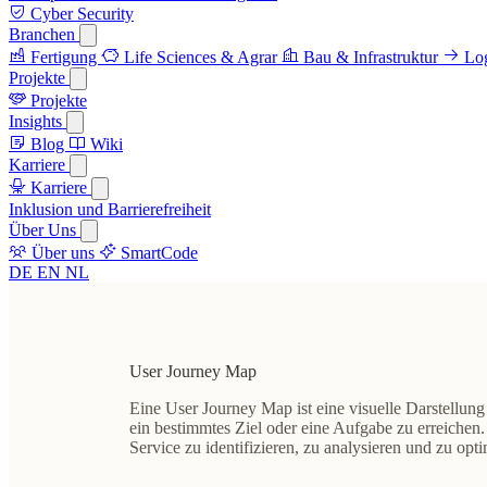
Cyber Security
Branchen
Fertigung
Life Sciences & Agrar
Bau & Infrastruktur
Log
Projekte
Projekte
Insights
Blog
Wiki
Karriere
Karriere
Inklusion und Barrierefreiheit
Über Uns
Über uns
SmartCode
DE
EN
NL
User Journey Map
Eine User Journey Map ist eine visuelle Darstellung
ein bestimmtes Ziel oder eine Aufgabe zu erreiche
Service zu identifizieren, zu analysieren und zu opti