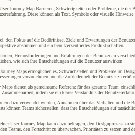
die User Journey Map Barrieren, Schwierigkeiten oder Probleme, die der 
ererfahrung. Diese können als Text, Symbole oder visuelle Hinweise d
i, den Fokus auf die Bedürfnisse, Ziele und Erwartungen der Benutzer 
spektive abstimmen und ein benutzerzentriertes Produkt schaffen.
otionen, Herausforderungen und Erfahrungen der Benutzer an verschi
iehen, wie sich ihre Entscheidungen auf die Benutzer auswirken.
 Journey Maps ermöglichen es, Schwachstellen und Probleme im Design 
rbesserungen vorzunehmen und die Zufriedenheit der Benutzer zu erhöh
y Maps dienen als gemeinsame Referenz für das gesamte Team, einschl
Zusammenarbeit, indem sie ein klares Verständnis der Benutzererfahru
nnen dazu verwendet werden, Annahmen über das Verhalten und die Bed
s können Teams sicherstellen, dass ihre Entscheidungen auf tatsächli
 einer User Journey Map kann dazu beitragen, den Designprozess zu str
 den Teams, den Fortschritt zu überwachen, Prioritäten zu setzen und d