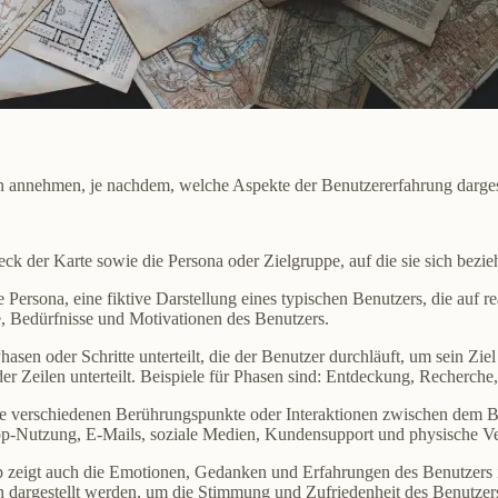
annehmen, je nachdem, welche Aspekte der Benutzererfahrung dargeste
ck der Karte sowie die Persona oder Zielgruppe, auf die sie sich bezieh
Persona, eine fiktive Darstellung eines typischen Benutzers, die auf re
, Bedürfnisse und Motivationen des Benutzers.
asen oder Schritte unterteilt, die der Benutzer durchläuft, um sein Zie
oder Zeilen unterteilt. Beispiele für Phasen sind: Entdeckung, Recherc
ie verschiedenen Berührungspunkte oder Interaktionen zwischen dem Be
p-Nutzung, E-Mails, soziale Medien, Kundensupport und physische Ver
 zeigt auch die Emotionen, Gedanken und Erfahrungen des Benutzers 
dargestellt werden, um die Stimmung und Zufriedenheit des Benutzers 