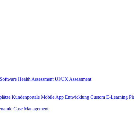
Software Health Assessment
UI/UX Assessment
plätze
Kundenportale
Mobile App Entwicklung
Custom E-Learning Pl
namic Case Management