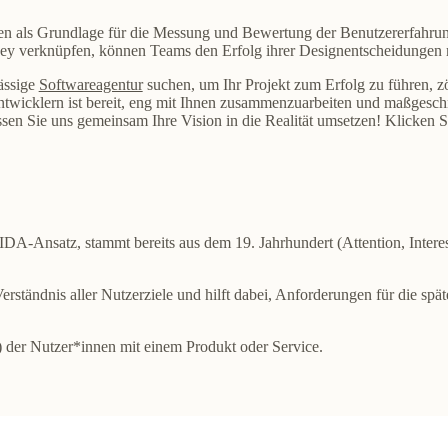
n als Grundlage für die Messung und Bewertung der Benutzererfahrung 
ey verknüpfen, können Teams den Erfolg ihrer Designentscheidungen m
ässige
Softwareagentur
suchen, um Ihr Projekt zum Erfolg zu führen, zö
wicklern ist bereit, eng mit Ihnen zusammenzuarbeiten und maßgeschn
en Sie uns gemeinsam Ihre Vision in die Realität umsetzen! Klicken Si
A-Ansatz, stammt bereits aus dem 19. Jahrhundert (Attention, Interes
erständnis aller Nutzerziele und hilft dabei, Anforderungen für die spä
 der Nutzer*innen mit einem Produkt oder Service.