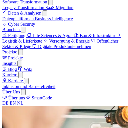
Software Transformation
Legacy Transformation
SaaS Migration
Daten & Analysen
Datenplattformen
Business Intelligence
Cyber Security
Branchen
Fertigung
Life Sciences & Agrar
Bau & Infrastruktur
Logistik & Lieferkette
Versorgung & Energie
Öffentlicher
Sektor & Pflege
Digitale Produktunternehmen
Projekte
Projekte
Insights
Blog
Wiki
Karriere
Karriere
Inklusion und Barrierefreiheit
Über Uns
Über uns
SmartCode
DE
EN
NL