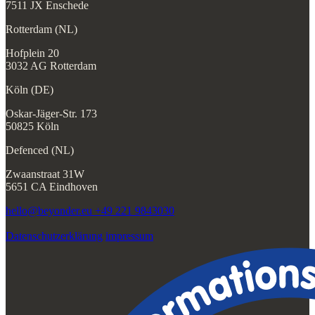
7511 JX Enschede
Rotterdam (NL)
Hofplein 20
3032 AG Rotterdam
Köln (DE)
Oskar-Jäger-Str. 173
50825 Köln
Defenced (NL)
Zwaanstraat 31W
5651 CA Eindhoven
hello@beyonder.eu
+49 221 9843030
Datenschutzerklärung
impressum