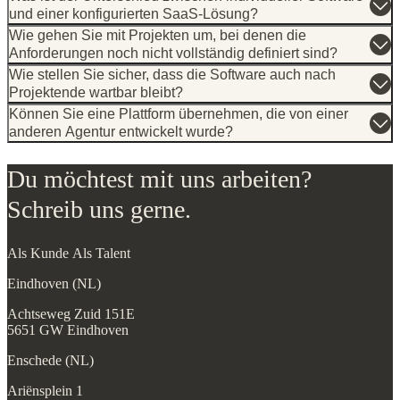
und einer konfigurierten SaaS-Lösung?
Wie gehen Sie mit Projekten um, bei denen die
Anforderungen noch nicht vollständig definiert sind?
Wie stellen Sie sicher, dass die Software auch nach
Projektende wartbar bleibt?
Können Sie eine Plattform übernehmen, die von einer
anderen Agentur entwickelt wurde?
Du möchtest mit uns arbeiten?
Schreib uns gerne.
Als Kunde
Als Talent
Eindhoven (NL)
Achtseweg Zuid 151E
5651 GW Eindhoven
Enschede (NL)
Ariënsplein 1