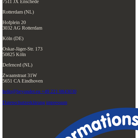
7511 JX Enschede
Rotterdam (NL)
Hofplein 20
3032 AG Rotterdam
Köln (DE)
Oskar-Jäger-Str. 173
50825 Köln
Defenced (NL)
Zwaanstraat 31W
5651 CA Eindhoven
hello@beyonder.eu
+49 221 9843030
Datenschutzerklärung
impressum