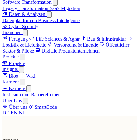
Software Transformation
Legacy Transformation
SaaS Migration
Daten & Analysen
Datenplattformen
Business Intelligence
Cyber Security
Branchen
Fertigung
Life Sciences & Agrar
Bau & Infrastruktur
Logistik & Lieferkette
Versorgung & Energie
Öffentlicher
Sektor & Pflege
Digitale Produktunternehmen
Projekte
Projekte
Insights
Blog
Wiki
Karriere
Karriere
Inklusion und Barrierefreiheit
Über Uns
Über uns
SmartCode
DE
EN
NL