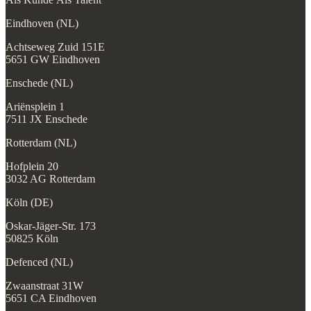
Eindhoven (NL)
Achtseweg Zuid 151E
5651 GW Eindhoven
Enschede (NL)
Ariënsplein 1
7511 JX Enschede
Rotterdam (NL)
Hofplein 20
3032 AG Rotterdam
Köln (DE)
Oskar-Jäger-Str. 173
50825 Köln
Defenced (NL)
Zwaanstraat 31W
5651 CA Eindhoven