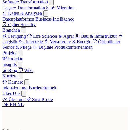
Software Transformation
Legacy Transformation
SaaS Migration
Daten & Analysen
Datenplattformen
Business Intelligence
Cyber Security
Branchen
Fertigung
Life Sciences & Agrar
Bau & Infrastruktur
Logistik & Lieferkette
Versorgung & Energie
Öffentlicher
Sektor & Pflege
Digitale Produktunternehmen
Projekte
Projekte
Insights
Blog
Wiki
Karriere
Karriere
Inklusion und Barrierefreiheit
Über Uns
Über uns
SmartCode
DE
EN
NL