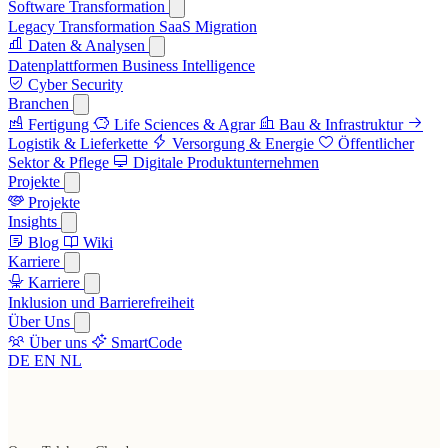
Software Transformation
Legacy Transformation
SaaS Migration
Daten & Analysen
Datenplattformen
Business Intelligence
Cyber Security
Branchen
Fertigung
Life Sciences & Agrar
Bau & Infrastruktur
Logistik & Lieferkette
Versorgung & Energie
Öffentlicher
Sektor & Pflege
Digitale Produktunternehmen
Projekte
Projekte
Insights
Blog
Wiki
Karriere
Karriere
Inklusion und Barrierefreiheit
Über Uns
Über uns
SmartCode
DE
EN
NL