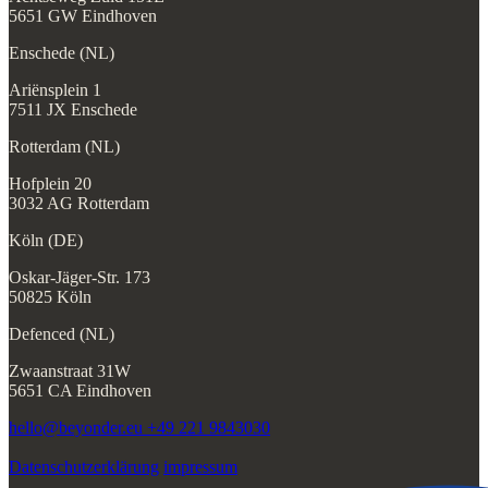
5651 GW Eindhoven
Enschede (NL)
Ariënsplein 1
7511 JX Enschede
Rotterdam (NL)
Hofplein 20
3032 AG Rotterdam
Köln (DE)
Oskar-Jäger-Str. 173
50825 Köln
Defenced (NL)
Zwaanstraat 31W
5651 CA Eindhoven
hello@beyonder.eu
+49 221 9843030
Datenschutzerklärung
impressum