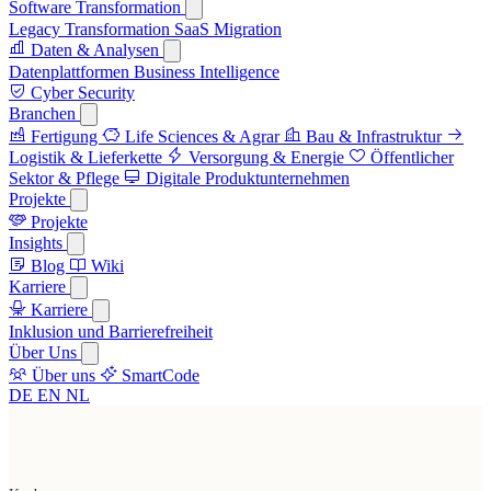
Software Transformation
Legacy Transformation
SaaS Migration
Daten & Analysen
Datenplattformen
Business Intelligence
Cyber Security
Branchen
Fertigung
Life Sciences & Agrar
Bau & Infrastruktur
Logistik & Lieferkette
Versorgung & Energie
Öffentlicher
Sektor & Pflege
Digitale Produktunternehmen
Projekte
Projekte
Insights
Blog
Wiki
Karriere
Karriere
Inklusion und Barrierefreiheit
Über Uns
Über uns
SmartCode
DE
EN
NL