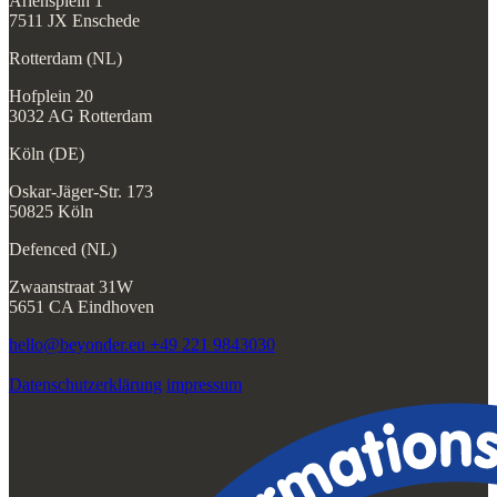
Ariënsplein 1
7511 JX Enschede
Rotterdam (NL)
Hofplein 20
3032 AG Rotterdam
Köln (DE)
Oskar-Jäger-Str. 173
50825 Köln
Defenced (NL)
Zwaanstraat 31W
5651 CA Eindhoven
hello@beyonder.eu
+49 221 9843030
Datenschutzerklärung
impressum