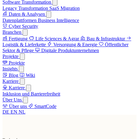
Software Transformation
Legacy Transformation
SaaS Migration
Daten & Analysen
Datenplattformen
Business Intelligence
Cyber Security
Branchen
Fertigung
Life Sciences & Agrar
Bau & Infrastruktur
Logistik & Lieferkette
Versorgung & Energie
Öffentlicher
Sektor & Pflege
Digitale Produktunternehmen
Projekte
Projekte
Insights
Blog
Wiki
Karriere
Karriere
Inklusion und Barrierefreiheit
Über Uns
Über uns
SmartCode
DE
EN
NL