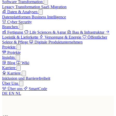
Software Transformation
Legacy Transformation
SaaS Migration
Daten & Analysen
Datenplattformen
Business Intelligence
Cyber Security
Branchen
Fertigung
Life Sciences & Agrar
Bau & Infrastruktur
Logistik & Lieferkette
Versorgung & Energie
Öffentlicher
Sektor & Pflege
Digitale Produktunternehmen
Projekte
Projekte
Insights
Blog
Wiki
Karriere
Karriere
Inklusion und Barrierefreiheit
Über Uns
Über uns
SmartCode
DE
EN
NL