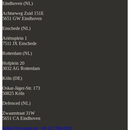
Eindhoven (NL)
Achtseweg Zuid 151E
5651 GW Eindhoven
Enschede (NL)
Ariënsplein 1
7511 JX Enschede
Rotterdam (NL)
Hofplein 20
3032 AG Rotterdam
Köln (DE)
Oskar-Jäger-Str. 173
50825 Köln
Defenced (NL)
Zwaanstraat 31W
5651 CA Eindhoven
hello@beyonder.eu
+49 221 9843030