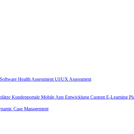
Software Health Assessment
UI/UX Assessment
plätze
Kundenportale
Mobile App Entwicklung
Custom E-Learning Pl
namic Case Management