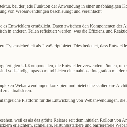
tektur, bei der jede Funktion der Anwendung in einer unabhängigen 
ung von Webanwendungen beschleunigt und vereinfacht.
 die es Entwicklern ermöglicht, Daten zwischen den Komponenten der A
h in anderen Teilen reflektiert werden, was die Effizienz und Reakti
ere Typensicherheit als JavaScript bietet. Dies bedeutet, dass Entwickl
orgefertigten UI-Komponenten, die Entwickler verwenden können, um s
ind vollständig anpassbar und bieten eine nahtlose Integration mit der
mplexen Webanwendungen konzipiert und bietet eine skalierbare Archi
d zu aktualisieren.
umfangreiche Plattform für die Entwicklung von Webanwendungen, die sc
ehen, weil es als das größte Release seit dem initialen Rollout von An
cklern erleichtern,
schnellere, leistungsstärkere und barrierefreie We