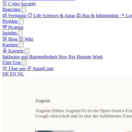
Cyber Security
Branchen
Fertigung
Life Sciences & Agrar
Bau & Infrastruktur
Log
Projekte
Projekte
Insights
Blog
Wiki
Karriere
Karriere
Inklusion und Barrierefreiheit
New Pay
Remote Work
Über Uns
Über uns
SmartCode
DE
EN
NL
Angular
Angular (früher AngularJS) ist ein Open-Source
Google entwickelt und ist eine der beliebtesten Fro