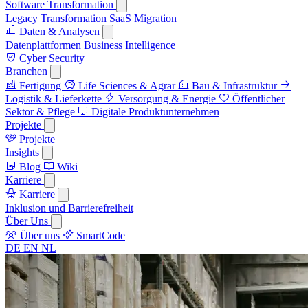
Software Transformation
Legacy Transformation
SaaS Migration
Daten & Analysen
Datenplattformen
Business Intelligence
Cyber Security
Branchen
Fertigung
Life Sciences & Agrar
Bau & Infrastruktur
Logistik & Lieferkette
Versorgung & Energie
Öffentlicher
Sektor & Pflege
Digitale Produktunternehmen
Projekte
Projekte
Insights
Blog
Wiki
Karriere
Karriere
Inklusion und Barrierefreiheit
Über Uns
Über uns
SmartCode
DE
EN
NL