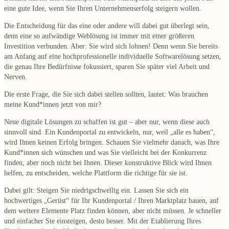
eine gute Idee, wenn Sie Ihren Unternehmenserfolg steigern wollen.
Die Entscheidung für das eine oder andere will dabei gut überlegt sein,
denn eine so aufwändige Weblösung ist immer
mit einer größeren
Investition
verbunden. Aber: Sie wird sich lohnen! Denn wenn Sie bereits
am Anfang auf eine hochprofessionelle individuelle Softwarelösung setzen,
die genau Ihre Bedürfnisse fokussiert, sparen Sie später viel Arbeit und
Nerven.
Die erste Frage, die Sie sich dabei stellen sollten, lautet:
Was brauchen
meine Kund*innen jetzt von mir?
Neue digitale Lösungen zu schaffen ist gut – aber nur, wenn diese auch
sinnvoll sind. Ein Kundenportal zu entwickeln, nur, weil „alle es haben“,
wird Ihnen keinen Erfolg bringen. Schauen Sie vielmehr danach, was Ihre
Kund*innen sich wünschen
und was Sie vielleicht
bei der Konkurrenz
finden, aber noch nicht bei Ihnen
. Dieser konstruktive Blick wird Ihnen
helfen, zu entscheiden, welche Plattform die richtige für sie ist.
Dabei gilt: Steigen Sie niedrigschwellig ein. Lassen Sie sich ein
hochwertiges „Gerüst“ für Ihr Kundenportal / Ihren Marktplatz
bauen, auf
dem weitere Elemente Platz finden können, aber nicht müssen. Je schneller
und einfacher Sie einsteigen, desto besser. Mit der Etablierung Ihres