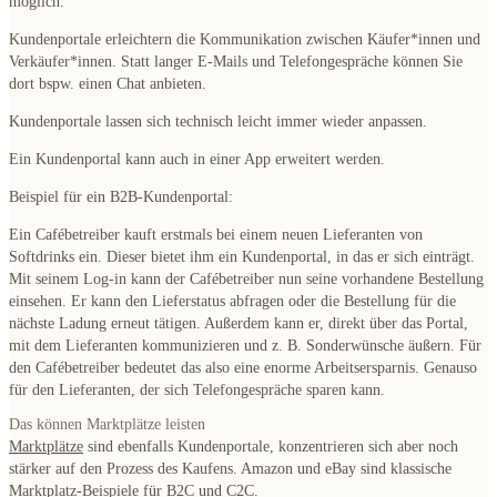
möglich.
Kundenportale erleichtern die
Kommunikation zwischen Käufer*innen und
Verkäufer*innen
. Statt langer E-Mails und Telefongespräche können Sie
dort bspw. einen
Chat
anbieten.
Kundenportale lassen sich
technisch leicht immer wieder anpassen
.
Ein Kundenportal kann auch
in einer App erweitert
werden.
Beispiel für ein B2B-Kundenportal:
Ein Cafébetreiber kauft erstmals bei einem neuen Lieferanten von
Softdrinks ein. Dieser bietet ihm ein Kundenportal, in das er sich einträgt.
Mit seinem
Log-in
kann der Cafébetreiber nun seine
vorhandene Bestellung
einsehen
. Er kann den
Lieferstatus abfragen
oder die Bestellung für die
nächste Ladung
erneut tätigen
. Außerdem kann er, direkt über das Portal,
mit dem Lieferanten
kommunizieren
und z. B.
Sonderwünsche
äußern. Für
den Cafébetreiber bedeutet das also eine enorme Arbeitsersparnis. Genauso
für den Lieferanten, der sich Telefongespräche sparen kann.
Das können Marktplätze leisten
Marktplätze
sind ebenfalls Kundenportale, konzentrieren sich aber noch
stärker auf den Prozess des Kaufens.
Amazon
und
eBay
sind klassische
Marktplatz-Beispiele für
B2C
und
C2C
.