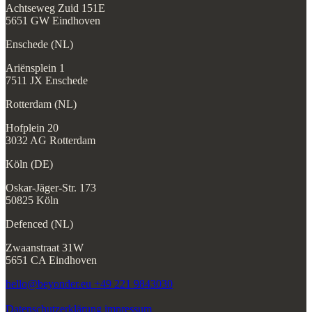
Achtseweg Zuid 151E
5651 GW Eindhoven
Enschede (NL)
Ariënsplein 1
7511 JX Enschede
Rotterdam (NL)
Hofplein 20
3032 AG Rotterdam
Köln (DE)
Oskar-Jäger-Str. 173
50825 Köln
Defenced (NL)
Zwaanstraat 31W
5651 CA Eindhoven
hello@beyonder.eu
+49 221 9843030
Datenschutzerklärung
impressum