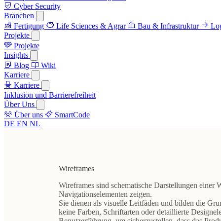
Cyber Security
Branchen
Fertigung
Life Sciences & Agrar
Bau & Infrastruktur
Log
Projekte
Projekte
Insights
Blog
Wiki
Karriere
Karriere
Inklusion und Barrierefreiheit
Über Uns
Über uns
SmartCode
DE
EN
NL
Wireframes
Wireframes sind schematische Darstellungen einer 
Navigationselementen zeigen.
Sie dienen als
visuelle Leitfäden
und bilden die
Grun
keine Farben, Schriftarten oder detaillierte Designel
Benutzerführung, um sicherzustellen, dass das Produ