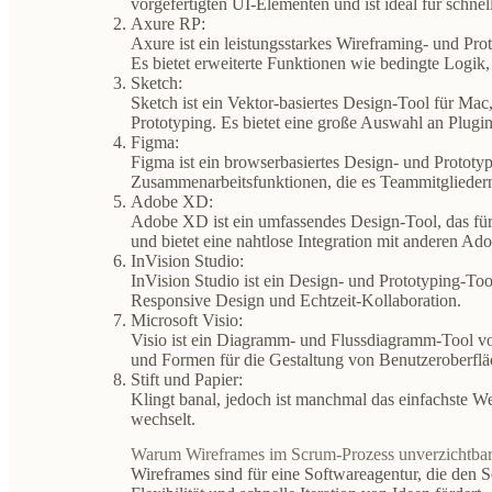
vorgefertigten UI-Elementen und ist ideal für schn
Axure RP:
Axure ist ein leistungsstarkes Wireframing- und Pr
Es bietet erweiterte Funktionen wie bedingte Logik,
Sketch:
Sketch ist ein Vektor-basiertes Design-Tool für Ma
Prototyping. Es bietet eine große Auswahl an Plugi
Figma:
Figma ist ein browserbasiertes Design- und Prototy
Zusammenarbeitsfunktionen, die es Teammitgliedern 
Adobe XD:
Adobe XD ist ein umfassendes Design-Tool, das fü
und bietet eine nahtlose Integration mit anderen Ad
InVision Studio:
InVision Studio ist ein Design- und Prototyping-T
Responsive Design und Echtzeit-Kollaboration.
Microsoft Visio:
Visio ist ein Diagramm- und Flussdiagramm-Tool vo
und Formen für die Gestaltung von Benutzeroberfläc
Stift und Papier:
Klingt banal, jedoch ist manchmal das einfachste Wer
wechselt.
Warum Wireframes im Scrum-Prozess unverzichtbar
Wireframes sind für eine Softwareagentur, die den