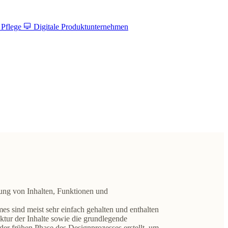
 Pflege
Digitale Produktunternehmen
ung von Inhalten, Funktionen und
mes sind meist
sehr einfach gehalten
und enthalten
ktur
der Inhalte sowie die grundlegende
 der
frühen Phase des Designprozesses
erstellt, um