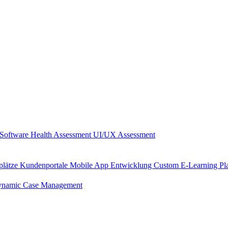
Software Health Assessment
UI/UX Assessment
plätze
Kundenportale
Mobile App Entwicklung
Custom E-Learning Pl
namic Case Management