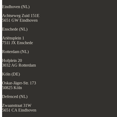
Eindhoven (NL)
Achtseweg Zuid 151E
5651 GW Eindhoven
Enschede (NL)
Ariënsplein 1
7511 JX Enschede
Rotterdam (NL)
Hofplein 20
3032 AG Rotterdam
Köln (DE)
Oskar-Jäger-Str. 173
50825 Köln
Defenced (NL)
Zwaanstraat 31W
5651 CA Eindhoven