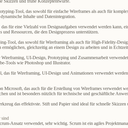
elle Skizzen und frühe Konzeptentwürfe.
ototyping-Tool, das sowohl für einfache Wireframes als auch für kompl
 dynamische Inhalte und Datenintegration.
c, das für eine Vielzahl von Designaufgaben verwendet werden kann, e
ns und Ressourcen, die den Designprozess unterstützen.
ping-Tool, das sowohl für Wireframing als auch für High-Fidelity-Desig
ermöglichen, gleichzeitig an einem Design zu arbeiten und in Echtzei
r Wireframing, UI-Design, Prototyping und Zusammenarbeit verwendet 
obe-Tools wie Photoshop und Illustrator.
ool, das für Wireframing, UI-Design und Animationen verwendet werden
n Microsoft, das auch für die Erstellung von Wireframes verwendet we
hen und ist besonders nützlich für technische und geschäftliche Anwen
kzeug das effektivste. Stift und Papier sind ideal für schnelle Skizzen 
 sind
 Scrum-Ansatz verwendet, sehr wichtig. Scrum ist ein agiles Projektm