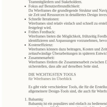
Teammitgliedern und Stakeholdern.
Fokus auf Benutzerfreundlichkeit:
Da Wireframes die grundlegende Struktur und Naviga
sie Zeit und Ressourcen in detailliertes Design inves
Schnelle Iterationen:
Wireframes sind relativ einfach und schnell zu erst
festgelegt wird.
Frühes Feedback:
Wireframes bieten die Möglichkeit, frühzeitig Feed
identifizieren und Anpassungen vorzunehmen, bevor
Kosteneffizienz:
Wireframes können dazu beitragen, Kosten und Zeit
zeitaufwändige Überarbeitungen in späteren Entwick
Zusammenarbeit:
Wireframes fördern die Zusammenarbeit zwischen D
sicherstellen, dass alle auf derselben Seite sind.
DIE WICHTIGSTEN TOOLS
für Wireframes im Überblick
Es gibt viele verschiedene Tools, die für die Erst
allgemeinere Design-Tools sind, die auch für Wire
Balsamiq:
Balsamiq ist ein populäres und einfach zu bedienend