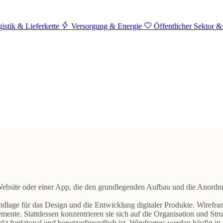
istik & Lieferkette
Versorgung & Energie
Öffentlicher Sektor &
Website oder einer App
, die den grundlegenden Aufbau und die Anordn
dlage für das Design und die Entwicklung
digitaler Produkte. Wirefra
emente. Stattdessen konzentrieren sie sich auf die
Organisation und Stru
kt funktional und benutzerfreundlich ist. Wireframes werden häufig in