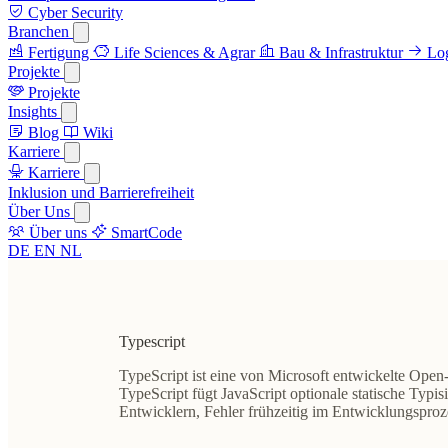
Cyber Security
Branchen
Fertigung
Life Sciences & Agrar
Bau & Infrastruktur
Log
Projekte
Projekte
Insights
Blog
Wiki
Karriere
Karriere
Inklusion und Barrierefreiheit
Über Uns
Über uns
SmartCode
DE
EN
NL
Typescript
TypeScript ist eine von Microsoft entwickelte
Open-
TypeScript fügt JavaScript optionale statische Typ
Entwicklern, Fehler frühzeitig im Entwicklungsproze