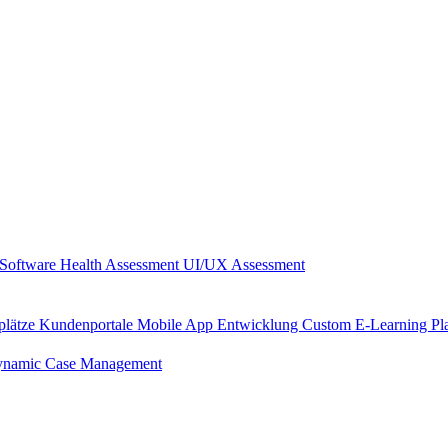
Software Health Assessment
UI/UX Assessment
plätze
Kundenportale
Mobile App Entwicklung
Custom E-Learning Pl
namic Case Management