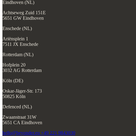
Eindhoven (NL)
Achtseweg Zuid 151E
5651 GW Eindhoven
Enschede (NL)
Ariënsplein 1
7511 JX Enschede
Rotterdam (NL)
Hofplein 20
3032 AG Rotterdam
Köln (DE)
Oskar-Jäger-Str. 173
50825 Köln
Defenced (NL)
Zwaanstraat 31W
5651 CA Eindhoven
hello@beyonder.eu
+49 221 9843030