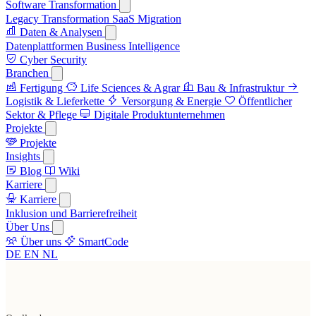
Software Transformation
Legacy Transformation
SaaS Migration
Daten & Analysen
Datenplattformen
Business Intelligence
Cyber Security
Branchen
Fertigung
Life Sciences & Agrar
Bau & Infrastruktur
Logistik & Lieferkette
Versorgung & Energie
Öffentlicher
Sektor & Pflege
Digitale Produktunternehmen
Projekte
Projekte
Insights
Blog
Wiki
Karriere
Karriere
Inklusion und Barrierefreiheit
Über Uns
Über uns
SmartCode
DE
EN
NL