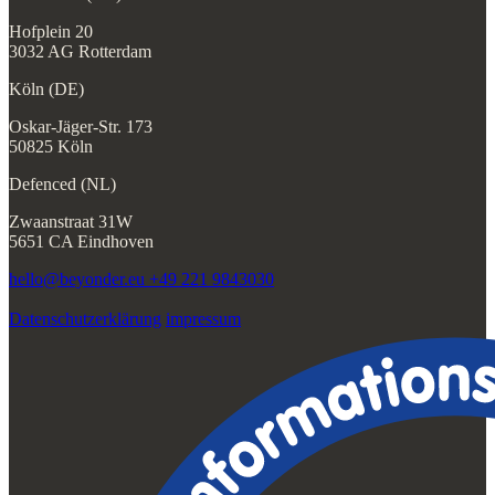
Hofplein 20
3032 AG Rotterdam
Köln (DE)
Oskar-Jäger-Str. 173
50825 Köln
Defenced (NL)
Zwaanstraat 31W
5651 CA Eindhoven
hello@beyonder.eu
+49 221 9843030
Datenschutzerklärung
impressum