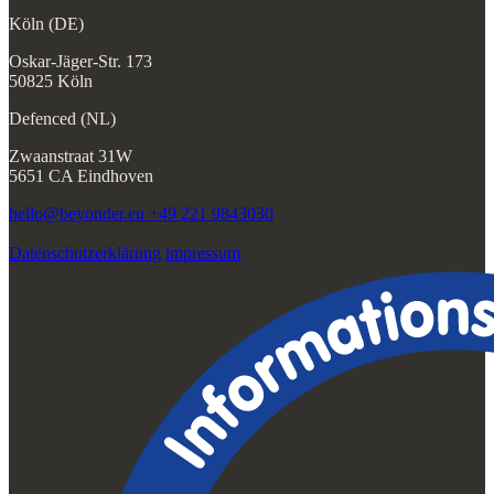
Köln (DE)
Oskar-Jäger-Str. 173
50825 Köln
Defenced (NL)
Zwaanstraat 31W
5651 CA Eindhoven
hello@beyonder.eu
+49 221 9843030
Datenschutzerklärung
impressum