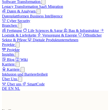
Software Transformation
Legacy Transformation
SaaS Migration
Daten & Analysen
Datenplattformen
Business Intelligence
Cyber Security
Branchen
Fertigung
Life Sciences & Agrar
Bau & Infrastruktur
Logistik & Lieferkette
Versorgung & Energie
Öffentlicher
Sektor & Pflege
Digitale Produktunternehmen
Projekte
Projekte
Insights
Blog
Wiki
Karriere
Karriere
Inklusion und Barrierefreiheit
Über Uns
Über uns
SmartCode
DE
EN
NL