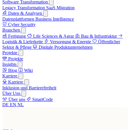
Software Transformation
Legacy Transformation
SaaS Migration
Daten & Analysen
Datenplattformen
Business Intelligence
Cyber Security
Branchen
Fertigung
Life Sciences & Agrar
Bau & Infrastruktur
Logistik & Lieferkette
Versorgung & Energie
Öffentlicher
Sektor & Pflege
Digitale Produktunternehmen
Projekte
Projekte
Insights
Blog
Wiki
Karriere
Karriere
Inklusion und Barrierefreiheit
Über Uns
Über uns
SmartCode
DE
EN
NL