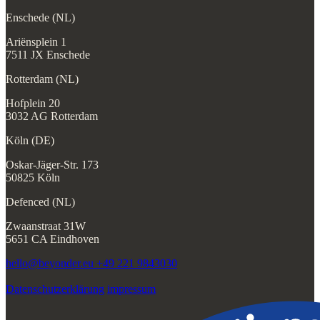
Enschede (NL)
Ariënsplein 1
7511 JX Enschede
Rotterdam (NL)
Hofplein 20
3032 AG Rotterdam
Köln (DE)
Oskar-Jäger-Str. 173
50825 Köln
Defenced (NL)
Zwaanstraat 31W
5651 CA Eindhoven
hello@beyonder.eu
+49 221 9843030
Datenschutzerklärung
impressum