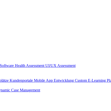
Software Health Assessment
UI/UX Assessment
plätze
Kundenportale
Mobile App Entwicklung
Custom E-Learning Pl
namic Case Management