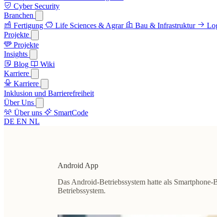
Cyber Security
Branchen
Fertigung
Life Sciences & Agrar
Bau & Infrastruktur
Log
Projekte
Projekte
Insights
Blog
Wiki
Karriere
Karriere
Inklusion und Barrierefreiheit
Über Uns
Über uns
SmartCode
DE
EN
NL
Android App
Das Android-Betriebssystem hatte als Smartphone-Be
Betriebssystem.