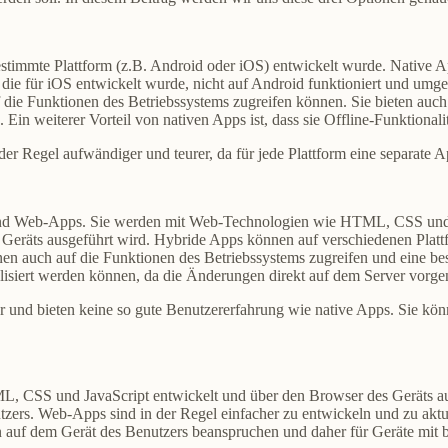
e bestimmte Plattform (z.B. Android oder iOS) entwickelt wurde. Native
 die für iOS entwickelt wurde, nicht auf Android funktioniert und umg
uf die Funktionen des Betriebssystems zugreifen können. Sie bieten auch
Ein weiterer Vorteil von nativen Apps ist, dass sie Offline-Funktionali
der Regel aufwändiger und teurer, da für jede Plattform eine separate
nd Web-Apps. Sie werden mit Web-Technologien wie HTML, CSS und Ja
s Geräts ausgeführt wird. Hybride Apps können auf verschiedenen Plat
nen auch auf die Funktionen des Betriebssystems zugreifen und eine be
tualisiert werden können, da die Änderungen direkt auf dem Server vo
r und bieten keine so gute Benutzererfahrung wie native Apps. Sie kön
SS und JavaScript entwickelt und über den Browser des Geräts ausg
tzers. Web-Apps sind in der Regel einfacher zu entwickeln und zu aktua
n auf dem Gerät des Benutzers beanspruchen und daher für Geräte mit b