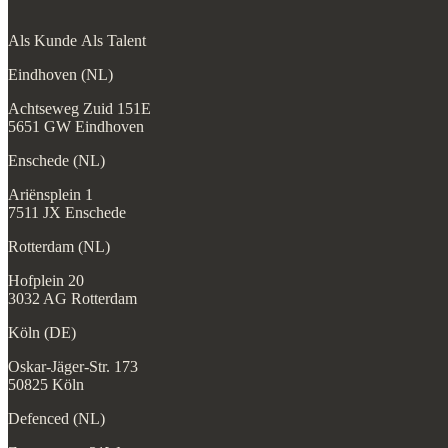
Als Kunde
Als Talent
Eindhoven (NL)
Achtseweg Zuid 151E
5651 GW Eindhoven
Enschede (NL)
Ariënsplein 1
7511 JX Enschede
Rotterdam (NL)
Hofplein 20
3032 AG Rotterdam
Köln (DE)
Oskar-Jäger-Str. 173
50825 Köln
Defenced (NL)