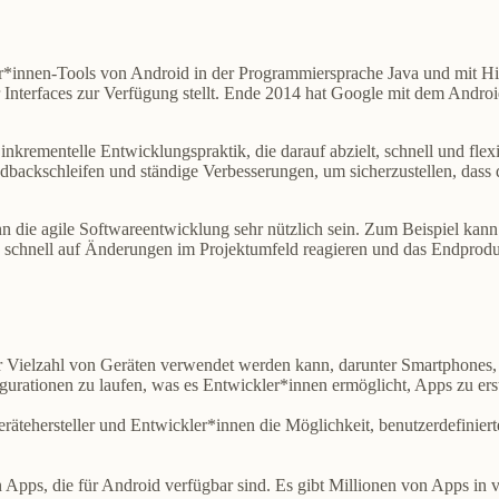
r*innen-Tools von Android in der Programmiersprache Java und mit H
 Interfaces zur Verfügung stellt. Ende 2014 hat Google mit dem Andr
 inkrementelle Entwicklungspraktik, die darauf abzielt, schnell und fl
dbackschleifen und ständige Verbesserungen, um sicherzustellen, da
 die agile Softwareentwicklung sehr nützlich sein. Zum Beispiel ka
 schnell auf Änderungen im Projektumfeld reagieren und das Endproduk
ner Vielzahl von Geräten verwendet werden kann, darunter Smartphones, 
urationen zu laufen, was es Entwickler*innen ermöglicht, Apps zu erste
erätehersteller und Entwickler*innen die Möglichkeit, benutzerdefinier
 Apps, die für Android verfügbar sind. Es gibt Millionen von Apps in v