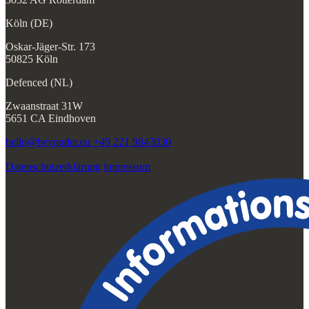
Köln (DE)
Oskar-Jäger-Str. 173
50825 Köln
Defenced (NL)
Zwaanstraat 31W
5651 CA Eindhoven
hello@beyonder.eu
+49 221 9843030
Datenschutzerklärung
impressum