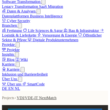
Software Transformation
Legacy Transformation
SaaS Migration
Daten & Analysen
Datenplattformen
Business Intelligence
Cyber Security
Branchen
Fertigung
Life Sciences & Agrar
Bau & Infrastruktur
Logistik & Lieferkette
Versorgung & Energie
Öffentlicher
Sektor & Pflege
Digitale Produktunternehmen
Projekte
Projekte
Insights
Blog
Wiki
Karriere
Karriere
Inklusion und Barrierefreiheit
Über Uns
Über uns
SmartCode
DE
EN
NL
Projects
VDI/VDE-IT NextMatch