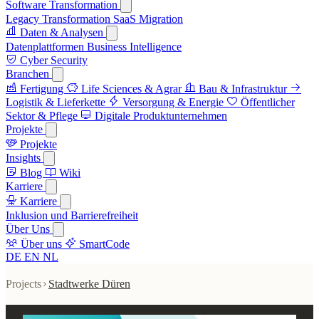
Software Transformation
Legacy Transformation
SaaS Migration
Daten & Analysen
Datenplattformen
Business Intelligence
Cyber Security
Branchen
Fertigung
Life Sciences & Agrar
Bau & Infrastruktur
Logistik & Lieferkette
Versorgung & Energie
Öffentlicher
Sektor & Pflege
Digitale Produktunternehmen
Projekte
Projekte
Insights
Blog
Wiki
Karriere
Karriere
Inklusion und Barrierefreiheit
Über Uns
Über uns
SmartCode
DE
EN
NL
Projects
Stadtwerke Düren