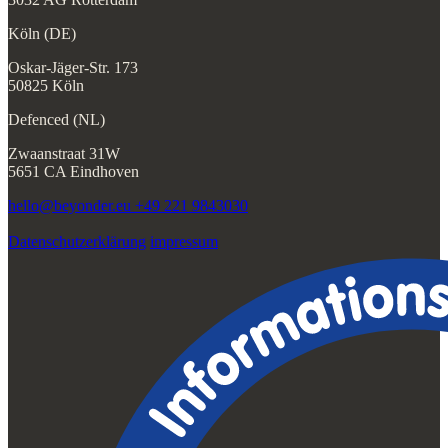
Köln (DE)
Oskar-Jäger-Str. 173
50825 Köln
Defenced (NL)
Zwaanstraat 31W
5651 CA Eindhoven
hello@beyonder.eu
+49 221 9843030
Datenschutzerklärung
impressum