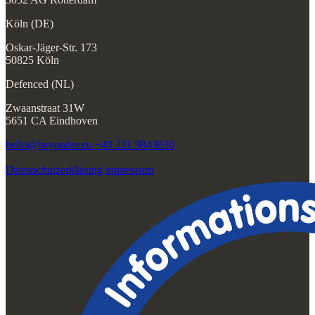
Köln (DE)
Oskar-Jäger-Str. 173
50825 Köln
Defenced (NL)
Zwaanstraat 31W
5651 CA Eindhoven
hello@beyonder.eu
+49 221 9843030
Datenschutzerklärung
impressum