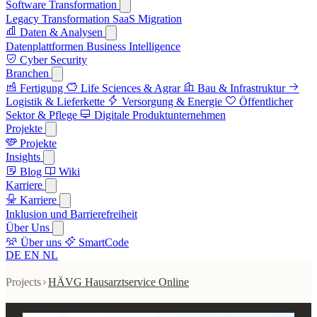
Software Transformation
Legacy Transformation
SaaS Migration
Daten & Analysen
Datenplattformen
Business Intelligence
Cyber Security
Branchen
Fertigung
Life Sciences & Agrar
Bau & Infrastruktur
Logistik & Lieferkette
Versorgung & Energie
Öffentlicher
Sektor & Pflege
Digitale Produktunternehmen
Projekte
Projekte
Insights
Blog
Wiki
Karriere
Karriere
Inklusion und Barrierefreiheit
Über Uns
Über uns
SmartCode
DE
EN
NL
Projects
HÄVG Hausarztservice Online