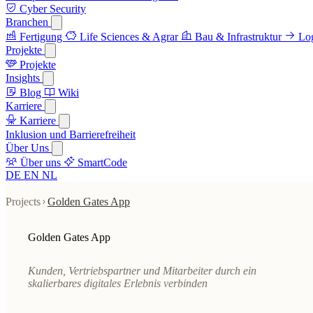
Cyber Security
Branchen
Fertigung
Life Sciences & Agrar
Bau & Infrastruktur
Log
Projekte
Projekte
Insights
Blog
Wiki
Karriere
Karriere
Inklusion und Barrierefreiheit
Über Uns
Über uns
SmartCode
DE
EN
NL
Projects
Golden Gates App
Golden Gates App
Kunden, Vertriebspartner und Mitarbeiter durch ein
skalierbares digitales Erlebnis verbinden