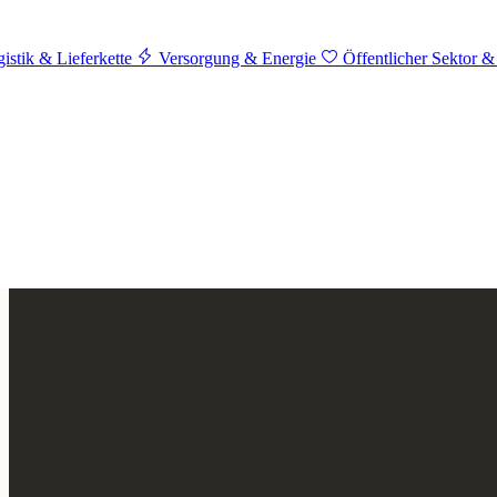
istik & Lieferkette
Versorgung & Energie
Öffentlicher Sektor &