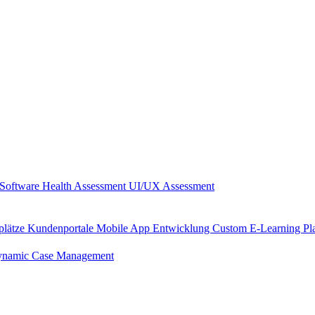
Software Health Assessment
UI/UX Assessment
plätze
Kundenportale
Mobile App Entwicklung
Custom E-Learning Pl
namic Case Management