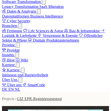
Software Transformation
Legacy Transformation
SaaS Migration
Daten & Analysen
Datenplattformen
Business Intelligence
Cyber Security
Branchen
Fertigung
Life Sciences & Agrar
Bau & Infrastruktur
Logistik & Lieferkette
Versorgung & Energie
Öffentlicher
Sektor & Pflege
Digitale Produktunternehmen
Projekte
Projekte
Insights
Blog
Wiki
Karriere
Karriere
Inklusion und Barrierefreiheit
Über Uns
Über uns
SmartCode
DE
EN
NL
Projects
GIZ EPR-Registrierungstool