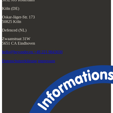
Köln (DE)
Oskar-Jäger-Str. 173
50825 Köln
Defenced (NL)
Zwaanstraat 31W
5651 CA Eindhoven
hello@beyonder.eu
+49 221 9843030
Datenschutzerklärung
impressum