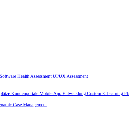
Software Health Assessment
UI/UX Assessment
plätze
Kundenportale
Mobile App Entwicklung
Custom E-Learning Pl
namic Case Management