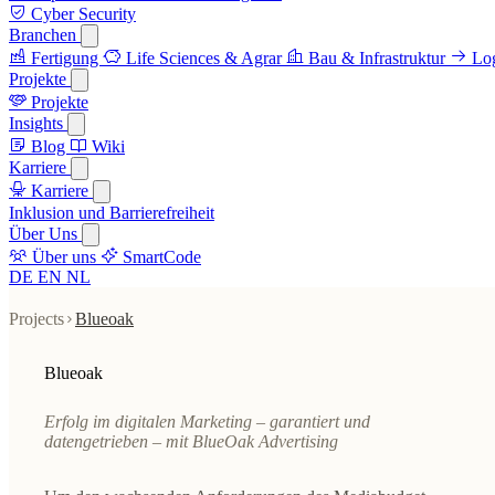
Cyber Security
Branchen
Fertigung
Life Sciences & Agrar
Bau & Infrastruktur
Log
Projekte
Projekte
Insights
Blog
Wiki
Karriere
Karriere
Inklusion und Barrierefreiheit
Über Uns
Über uns
SmartCode
DE
EN
NL
Projects
Blueoak
Blueoak
Erfolg im digitalen Marketing – garantiert und
datengetrieben – mit BlueOak Advertising