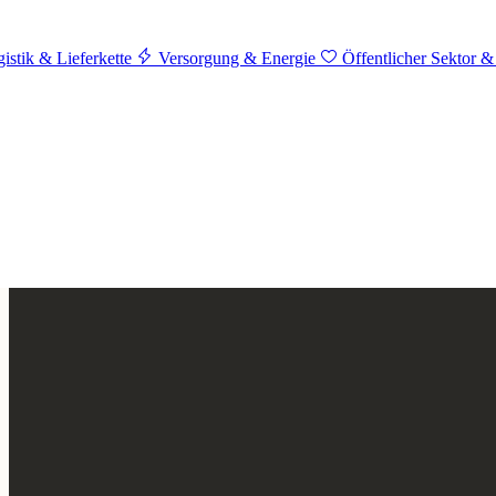
istik & Lieferkette
Versorgung & Energie
Öffentlicher Sektor &