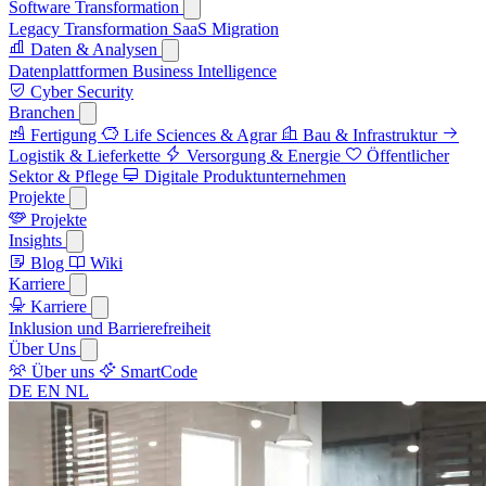
Software Transformation
Legacy Transformation
SaaS Migration
Daten & Analysen
Datenplattformen
Business Intelligence
Cyber Security
Branchen
Fertigung
Life Sciences & Agrar
Bau & Infrastruktur
Logistik & Lieferkette
Versorgung & Energie
Öffentlicher
Sektor & Pflege
Digitale Produktunternehmen
Projekte
Projekte
Insights
Blog
Wiki
Karriere
Karriere
Inklusion und Barrierefreiheit
Über Uns
Über uns
SmartCode
DE
EN
NL