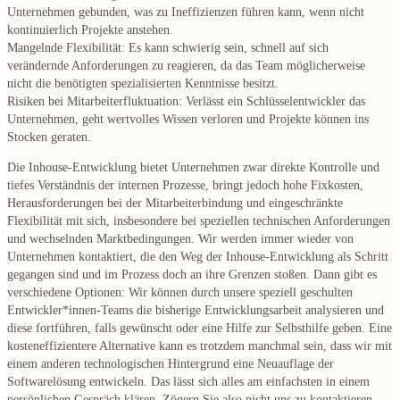
Unternehmen gebunden, was zu Ineffizienzen führen kann, wenn nicht
kontinuierlich Projekte anstehen.
Mangelnde Flexibilität
: Es kann schwierig sein, schnell auf sich
verändernde Anforderungen zu reagieren, da das Team möglicherweise
nicht die benötigten spezialisierten Kenntnisse besitzt.
Risiken bei Mitarbeiterfluktuation
: Verlässt ein Schlüsselentwickler das
Unternehmen, geht wertvolles Wissen verloren und Projekte können ins
Stocken geraten.
Die Inhouse-Entwicklung bietet Unternehmen zwar direkte Kontrolle und
tiefes Verständnis der internen Prozesse, bringt jedoch hohe Fixkosten,
Herausforderungen bei der Mitarbeiterbindung und eingeschränkte
Flexibilität mit sich, insbesondere bei speziellen technischen Anforderungen
und wechselnden Marktbedingungen. Wir werden immer wieder von
Unternehmen kontaktiert, die den Weg der Inhouse-Entwicklung als Schritt
gegangen sind und im Prozess doch an ihre Grenzen stoßen. Dann gibt es
verschiedene Optionen:
Wir können durch unsere speziell geschulten
Entwickler*innen-Teams die bisherige Entwicklungsarbeit analysieren und
diese fortführen, falls gewünscht oder eine Hilfe zur Selbsthilfe geben.
Eine
kosteneffizientere Alternative kann es trotzdem manchmal sein, dass wir mit
einem anderen technologischen Hintergrund eine Neuauflage der
Softwarelösung entwickeln. Das lässt sich alles am einfachsten in einem
persönlichen Gespräch klären. Zögern Sie also nicht uns zu kontaktieren.