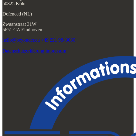
50825 Köln
Defenced (NL)
Zwaanstraat 31W
5651 CA Eindhoven
hello@beyonder.eu
+49 221 9843030
Datenschutzerklärung
impressum