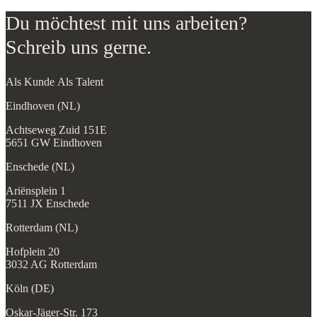
Du möchtest mit uns arbeiten?
Schreib uns gerne.
Als Kunde
Als Talent
Eindhoven (NL)
Achtseweg Zuid 151E
5651 GW Eindhoven
Enschede (NL)
Ariënsplein 1
7511 JX Enschede
Rotterdam (NL)
Hofplein 20
3032 AG Rotterdam
Köln (DE)
Oskar-Jäger-Str. 173