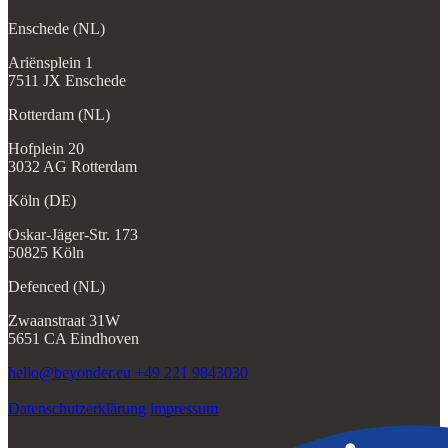
Enschede (NL)
Ariënsplein 1
7511 JX Enschede
Rotterdam (NL)
Hofplein 20
3032 AG Rotterdam
Köln (DE)
Oskar-Jäger-Str. 173
50825 Köln
Defenced (NL)
Zwaanstraat 31W
5651 CA Eindhoven
hello@beyonder.eu
+49 221 9843030
Datenschutzerklärung
impressum