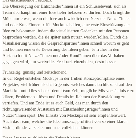
Das entscheidende Feedback
Die Überzeugung der Entscheider*innen ist ein Schlüsselevent, sich als
Team überhaupt mit einer Idee tiefer befassen zu dürfen. Doch bringt die
Mühe nur etwas, wenn die Idee auch wirklich den Nerv der Nutzer*innen
und oder Kund*innen trifft. Mockups helfen, eine erste Einschätzung der
Idee zu bekommen, indem die visualisierten Gedanken mit den Personen
besprochen werden, die sie später auch nutzen werden/sollen. Durch die
Visualisierung wissen die Gesprächspartner*innen schnell worum es geht
und können eine erste Bewertung der Ideen geben. Je früher in den
Austausch mit Nutzer*innen und/oder Kund*innen über das Vorhaben
gegangen wird, um wertvolles Feedback einzuholen, desto besser.
Frühzeitig, günstig und zeitschonend
In der Regel entstehen Mockups in der frühen Konzeptionsphase eines
Projektes, viel früher als das Ergebnis, welches dann abschließend auf den
Markt kommt. Dies schenkt dem Team Zeit, mögliche Missverständnisse zu
klären, Probleme zu lösen und Details im Rahmen der Entwicklung zu
vertiefen. Und am Ende ist es auch Geld, das man durch den
richtungsweisenden Austausch mit Entscheidungsträger*innen und
Nutzer*innen spart. Der Einsatz von Mockups ist sehr empfehlenswert.
Auch das Team, welches die Idee umsetzt, profitiert von so einer klaren
Vision, die sie verstehen und nachvollziehen können.