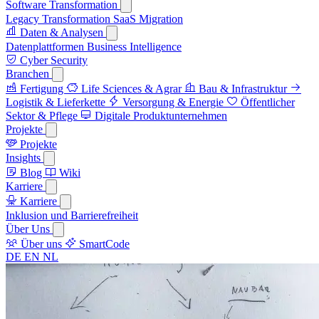
Software Transformation
Legacy Transformation
SaaS Migration
Daten & Analysen
Datenplattformen
Business Intelligence
Cyber Security
Branchen
Fertigung
Life Sciences & Agrar
Bau & Infrastruktur
Logistik & Lieferkette
Versorgung & Energie
Öffentlicher
Sektor & Pflege
Digitale Produktunternehmen
Projekte
Projekte
Insights
Blog
Wiki
Karriere
Karriere
Inklusion und Barrierefreiheit
Über Uns
Über uns
SmartCode
DE
EN
NL