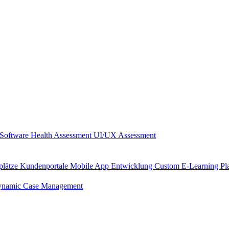
Software Health Assessment
UI/UX Assessment
plätze
Kundenportale
Mobile App Entwicklung
Custom E-Learning Pl
namic Case Management