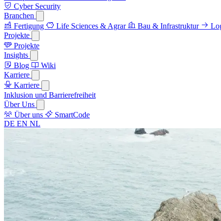
Cyber Security
Branchen
Fertigung
Life Sciences & Agrar
Bau & Infrastruktur
Log
Projekte
Projekte
Insights
Blog
Wiki
Karriere
Karriere
Inklusion und Barrierefreiheit
Über Uns
Über uns
SmartCode
DE
EN
NL