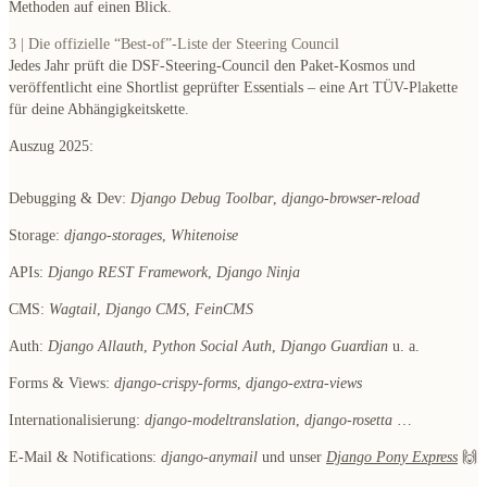
Methoden auf einen Blick.
3 | Die offizielle “Best-of”-Liste der Steering Council
Jedes Jahr prüft die DSF-Steering-Council den Paket-Kosmos und
veröffentlicht eine
Shortlist geprüfter Essentials
– eine Art TÜV-Plakette
für deine Abhängigkeitskette.
Auszug 2025:
Debugging & Dev:
Django Debug Toolbar
,
django-browser-reload
Storage:
django-storages
,
Whitenoise
APIs:
Django REST Framework
,
Django Ninja
CMS:
Wagtail
,
Django CMS
,
FeinCMS
Auth:
Django Allauth
,
Python Social Auth
,
Django Guardian
u. a.
Forms & Views:
django-crispy-forms
,
django-extra-views
Internationalisierung:
django-modeltranslation
,
django-rosetta
…
E-Mail & Notifications:
django-anymail
und unser
Django Pony Express
🙌