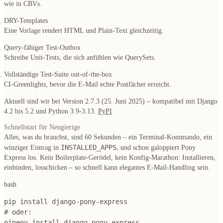
wie in CBVs.
DRY-Templates
Eine Vorlage rendert HTML
und
Plain-Text gleichzeitig.
Query-fähiger Test-Outbox
Schreibe Unit-Tests, die sich anfühlen wie QuerySets.
Vollständige Test-Suite out-of-the-box
CI-Greenlights, bevor die E-Mail echte Postfächer erreicht.
Aktuell sind wir bei Version
2.7.3 (25. Juni 2025)
– kompatibel mit Django
4.2 bis 5.2 und Python 3.9-3.13.
PyPI
Schnellstart für Neugierige
Alles, was du brauchst, sind 60 Sekunden – ein Terminal-Kommando, ein
INSTALLED_APPS
winziger Eintrag in
, und schon galoppiert Pony
Express los. Kein Boilerplate-Gerödel, kein Konfig-Marathon: Installieren,
einbinden, losschicken – so schnell kann elegantes E-Mail-Handling sein.
bash
pip install django-pony-express
# oder:
pipenv install django-pony-express