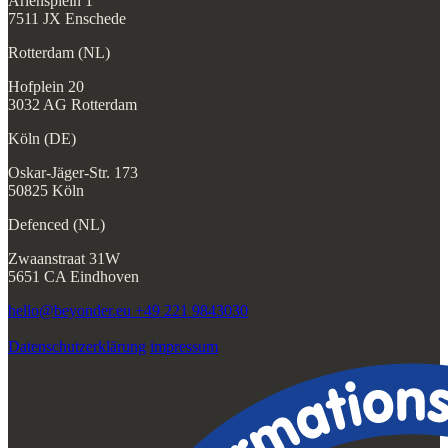
Ariënsplein 1
7511 JX Enschede
Rotterdam (NL)
Hofplein 20
3032 AG Rotterdam
Köln (DE)
Oskar-Jäger-Str. 173
50825 Köln
Defenced (NL)
Zwaanstraat 31W
5651 CA Eindhoven
hello@beyonder.eu
+49 221 9843030
Datenschutzerklärung
impressum