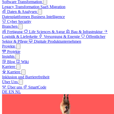
Software Transformation
Legacy Transformation
SaaS Migration
Daten & Analysen
Datenplattformen
Business Intelligence
Cyber Security
Branchen
Fertigung
Life Sciences & Agrar
Bau & Infrastruktur
Logistik & Lieferkette
Versorgung & Energie
Öffentlicher
Sektor & Pflege
Digitale Produktunternehmen
Projekte
Projekte
Insights
Blog
Wiki
Karriere
Karriere
Inklusion und Barrierefreiheit
Über Uns
Über uns
SmartCode
DE
EN
NL