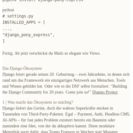
python
# settings.py
INSTALLED_APPS = [
...,
"django_pony_express",
]
Fertig. Ab jetzt verschickst du Mails so elegant wie Views.
Das Django-Ökosystem
Django feiert gerade seinen 20. Geburtstag – zwei Jahrzehnte, in denen sich
rund um das Framework ein einzigartiges Netzwerk aus Menschen, Tools
und Wissen gebildet hat. Oder wie es die DSF selbst formuliert:
“Building
the Django Community for 20 years. Come join us!”
Django Project
1 | Was macht das Ökosystem so mächtig?
Django liefert das Gerüst, doch
die wahren Superkräfte stecken in
Tausenden von Third-Party-Paketen
. Egal – Payment, Auth, Headless CMS,
AI-APIs – für fast jedes Problem existiert bereits ein Baustein oder
zumindest eine Idee, von der du abkupfern kannst. Diese modulare
Mentalität sorgt dafür, dass Teams Features in Wochen statt Monaten