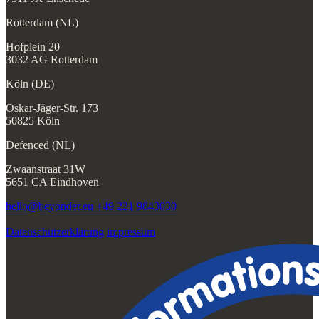
Rotterdam (NL)
Hofplein 20
3032 AG Rotterdam
Köln (DE)
Oskar-Jäger-Str. 173
50825 Köln
Defenced (NL)
Zwaanstraat 31W
5651 CA Eindhoven
hello@beyonder.eu
+49 221 9843030
Datenschutzerklärung
impressum