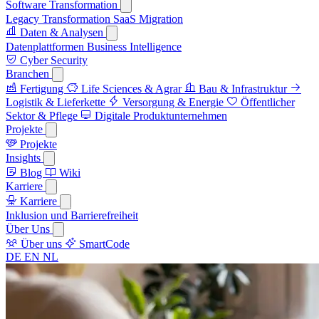
Software Transformation
Legacy Transformation
SaaS Migration
Daten & Analysen
Datenplattformen
Business Intelligence
Cyber Security
Branchen
Fertigung
Life Sciences & Agrar
Bau & Infrastruktur
Logistik & Lieferkette
Versorgung & Energie
Öffentlicher
Sektor & Pflege
Digitale Produktunternehmen
Projekte
Projekte
Insights
Blog
Wiki
Karriere
Karriere
Inklusion und Barrierefreiheit
Über Uns
Über uns
SmartCode
DE
EN
NL