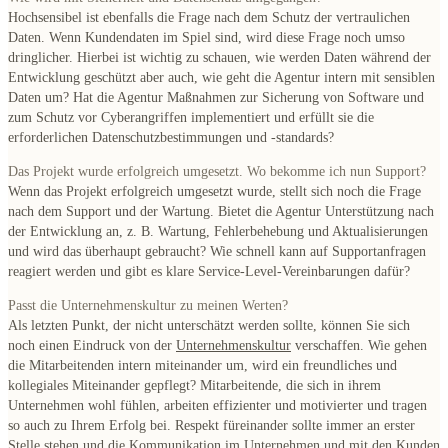
Hochsensibel ist ebenfalls die Frage nach dem Schutz der vertraulichen
Daten. Wenn Kundendaten im Spiel sind, wird diese Frage noch umso
dringlicher. Hierbei ist wichtig zu schauen, wie werden Daten während der
Entwicklung geschützt aber auch, wie geht die Agentur intern mit sensiblen
Daten um? Hat die Agentur Maßnahmen zur Sicherung von Software und
zum Schutz vor Cyberangriffen implementiert und erfüllt sie die
erforderlichen Datenschutzbestimmungen und -standards?
Das Projekt wurde erfolgreich umgesetzt. Wo bekomme ich nun Support?
Wenn das Projekt erfolgreich umgesetzt wurde, stellt sich noch die Frage
nach dem Support und der Wartung. Bietet die Agentur Unterstützung nach
der Entwicklung an, z. B. Wartung, Fehlerbehebung und Aktualisierungen
und wird das überhaupt gebraucht? Wie schnell kann auf Supportanfragen
reagiert werden und gibt es klare Service-Level-Vereinbarungen dafür?
Passt die Unternehmenskultur zu meinen Werten?
Als letzten Punkt, der nicht unterschätzt werden sollte, können Sie sich
noch einen Eindruck von der
Unternehmenskultur
verschaffen. Wie gehen
die Mitarbeitenden intern miteinander um, wird ein freundliches und
kollegiales Miteinander gepflegt? Mitarbeitende, die sich in ihrem
Unternehmen wohl fühlen, arbeiten effizienter und motivierter und tragen
so auch zu Ihrem Erfolg bei. Respekt füreinander sollte immer an erster
Stelle stehen und die Kommunikation im Unternehmen und mit den Kunden