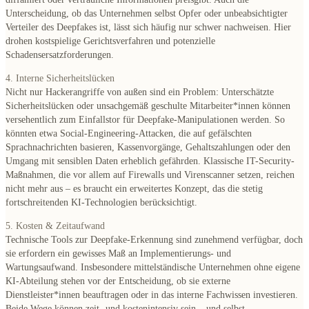
Unterscheidung, ob das Unternehmen selbst Opfer oder unbeabsichtigter
Verteiler des Deepfakes ist, lässt sich häufig nur schwer nachweisen. Hier
drohen kostspielige Gerichtsverfahren und potenzielle
Schadensersatzforderungen.
4. Interne Sicherheitslücken
Nicht nur Hackerangriffe von außen sind ein Problem: Unterschätzte
Sicherheitslücken oder unsachgemäß geschulte Mitarbeiter*innen können
versehentlich zum Einfallstor für Deepfake-Manipulationen werden. So
könnten etwa Social-Engineering-Attacken, die auf gefälschten
Sprachnachrichten basieren, Kassenvorgänge, Gehaltszahlungen oder den
Umgang mit sensiblen Daten erheblich gefährden. Klassische IT-Security-
Maßnahmen, die vor allem auf Firewalls und Virenscanner setzen, reichen
nicht mehr aus – es braucht ein erweitertes Konzept, das die stetig
fortschreitenden KI-Technologien berücksichtigt.
5. Kosten & Zeitaufwand
Technische Tools zur Deepfake-Erkennung sind zunehmend verfügbar, doch
sie erfordern ein gewisses Maß an Implementierungs- und
Wartungsaufwand. Insbesondere mittelständische Unternehmen ohne eigene
KI-Abteilung stehen vor der Entscheidung, ob sie externe
Dienstleister*innen beauftragen oder in das interne Fachwissen investieren.
Beide Wege können zeit- und kostenintensiv sein – und selbst