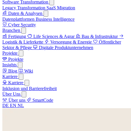
Software Transformation
Legacy Transformation
SaaS Migration
Daten & Analysen
Datenplattformen
Business Intelligence
Cyber Security
Branchen
Fertigung
Life Sciences & Agrar
Bau & Infrastruktur
Logistik & Lieferkette
Versorgung & Energie
Öffentlicher
Sektor & Pflege
Digitale Produktunternehmen
Projekte
Projekte
Insights
Blog
Wiki
Karriere
Karriere
Inklusion und Barrierefreiheit
Über Uns
Über uns
SmartCode
DE
EN
NL