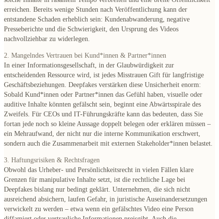
erreichen. Bereits wenige Stunden nach Veröffentlichung kann der
entstandene Schaden erheblich sein: Kundenabwanderung, negative
Presseberichte und die Schwierigkeit, den Ursprung des Videos
nachvollziehbar zu widerlegen.
2. Mangelndes Vertrauen bei Kund*innen & Partner*innen
In einer Informationsgesellschaft, in der Glaubwürdigkeit zur
entscheidenden Ressource wird, ist jedes Misstrauen Gift für langfristige
Geschäftsbeziehungen. Deepfakes verstärken diese Unsicherheit enorm:
Sobald Kund*innen oder Partner*innen das Gefühl haben, visuelle oder
auditive Inhalte könnten gefälscht sein, beginnt eine Abwärtsspirale des
Zweifels. Für CEOs und IT-Führungskräfte kann das bedeuten, dass Sie
fortan jede noch so kleine Aussage doppelt belegen oder erklären müssen –
ein Mehraufwand, der nicht nur die interne Kommunikation erschwert,
sondern auch die Zusammenarbeit mit externen Stakeholder*innen belastet.
3. Haftungsrisiken & Rechtsfragen
Obwohl das Urheber- und Persönlichkeitsrecht in vielen Fällen klare
Grenzen für manipulative Inhalte setzt, ist die rechtliche Lage bei
Deepfakes bislang nur bedingt geklärt. Unternehmen, die sich nicht
ausreichend absichern, laufen Gefahr, in juristische Auseinandersetzungen
verwickelt zu werden – etwa wenn ein gefälschtes Video eine Person
diffamiert oder vertrauliche Informationen preisgibt. Auch die