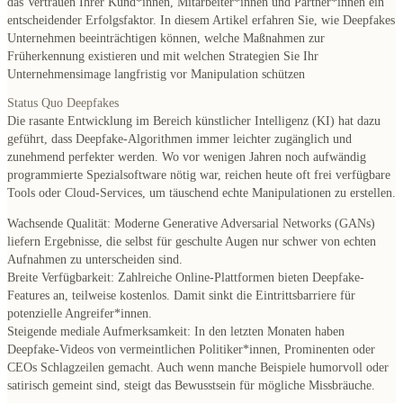
das Vertrauen Ihrer Kund*innen, Mitarbeiter*innen und Partner*innen ein
entscheidender Erfolgsfaktor. In diesem Artikel erfahren Sie, wie Deepfakes
Unternehmen beeinträchtigen können, welche Maßnahmen zur
Früherkennung existieren und mit welchen Strategien Sie Ihr
Unternehmensimage langfristig vor Manipulation schützen
Status Quo Deepfakes
Die rasante Entwicklung im Bereich künstlicher Intelligenz (KI) hat dazu
geführt, dass Deepfake-Algorithmen immer leichter zugänglich und
zunehmend perfekter werden. Wo vor wenigen Jahren noch aufwändig
programmierte Spezialsoftware nötig war, reichen heute oft frei verfügbare
Tools oder Cloud-Services, um täuschend echte Manipulationen zu erstellen.
Wachsende Qualität
: Moderne Generative Adversarial Networks (GANs)
liefern Ergebnisse, die selbst für geschulte Augen nur schwer von echten
Aufnahmen zu unterscheiden sind.
Breite Verfügbarkeit
: Zahlreiche Online-Plattformen bieten Deepfake-
Features an, teilweise kostenlos. Damit sinkt die Eintrittsbarriere für
potenzielle Angreifer*innen.
Steigende mediale Aufmerksamkeit
: In den letzten Monaten haben
Deepfake-Videos von vermeintlichen Politiker*innen, Prominenten oder
CEOs Schlagzeilen gemacht. Auch wenn manche Beispiele humorvoll oder
satirisch gemeint sind, steigt das Bewusstsein für mögliche Missbräuche.