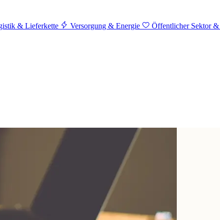
istik & Lieferkette
Versorgung & Energie
Öffentlicher Sektor &