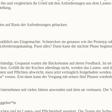
ihn und vergleichen ihr Urteil mit den Anforderungen aus dem Lasten-
ellung.
en auf Basis der Anforderungen gebacken.
chstäblich ans Eingemachte. Schmecken sie genauso wie der Prototyp od
nforderungskatalog. Passt alles? Dann kann die nächste Phase beginn
ändigt. Gespannt warten die Bäckerteams auf deren Feedback. Ist si
hen. Gefällt ihr der Kuchen allerdings nicht, werden das Lasten- und da
en und Pflichten abweicht, muss jetzt vertraglich festgehalten werden.
“ voraus. Erst dann kann der Vorgang mit seinen fünf Phasen wiederhol
nternehmen seit vielen Jahren anwenden und dem sie vertrauen. Die Vor
aggeber*in
ochen und im Lasten- und Pflichtenheft angelegt. Die Teams der Soft