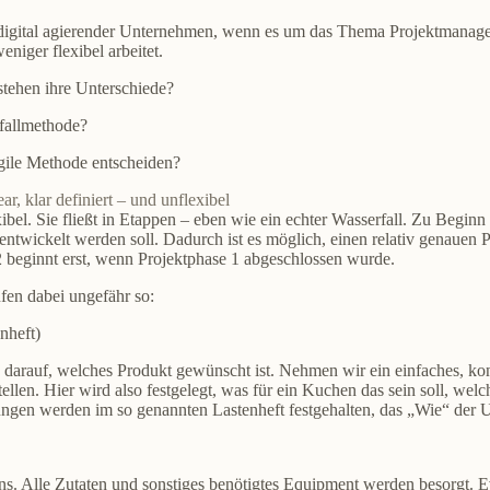
ler digital agierender Unternehmen, wenn es um das Thema Projektmanag
niger flexibel arbeitet.
tehen ihre Unterschiede?
fallmethode?
ile Methode entscheiden?
, klar definiert – und unflexibel
bel. Sie fließt in Etappen – eben wie ein echter Wasserfall. Zu Beginn
ntwickelt werden soll. Dadurch ist es möglich, einen relativ genauen 
2 beginnt erst, wenn Projektphase 1 abgeschlossen wurde.
fen dabei ungefähr so:
nheft)
darauf, welches Produkt gewünscht ist. Nehmen wir ein einfaches, kon
ellen. Hier wird also festgelegt, was für ein Kuchen das sein soll, 
rungen werden im so genannten
Lastenheft
festgehalten, das „Wie“ der 
ens. Alle Zutaten und sonstiges benötigtes Equipment werden besorgt. E