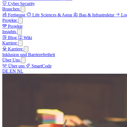
Cyber Security
Branchen
Fertigung
Life Sciences & Agrar
Bau & Infrastruktur
Log
Projekte
Projekte
Insights
Blog
Wiki
Karriere
Karriere
Inklusion und Barrierefreiheit
Über Uns
Über uns
SmartCode
DE
EN
NL