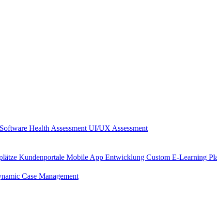
Software Health Assessment
UI/UX Assessment
plätze
Kundenportale
Mobile App Entwicklung
Custom E-Learning Pl
namic Case Management