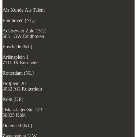
Als Kunde
Als Talent
Eindhoven (NL)
Achtseweg Zuid 151E
5651 GW Eindhoven
Enschede (NL)
Ariënsplein 1
7511 JX Enschede
Rotterdam (NL)
Hofplein 20
3032 AG Rotterdam
Köln (DE)
Oskar-Jäger-Str. 173
50825 Köln
Defenced (NL)
Zwaanstraat 31W