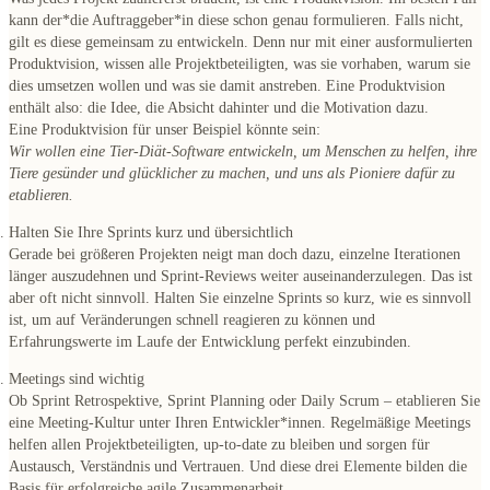
kann der*die Auftraggeber*in diese schon genau formulieren. Falls nicht,
gilt es diese gemeinsam zu entwickeln. Denn nur mit einer ausformulierten
Produktvision, wissen alle Projektbeteiligten, was sie vorhaben, warum sie
dies umsetzen wollen und was sie damit anstreben. Eine Produktvision
enthält also:
die Idee, die Absicht dahinter und die Motivation dazu.
Eine
Produktvision für unser Beispiel
könnte sein:
Wir wollen eine Tier-Diät-Software entwickeln, um Menschen zu helfen, ihre
Tiere gesünder und glücklicher zu machen, und uns als Pioniere dafür zu
etablieren.
Halten Sie Ihre Sprints kurz und übersichtlich
Gerade bei größeren Projekten neigt man doch dazu, einzelne Iterationen
länger auszudehnen und Sprint-Reviews weiter auseinanderzulegen. Das ist
aber oft nicht sinnvoll. Halten Sie
einzelne Sprints so kurz, wie es sinnvoll
ist, um auf Veränderungen schnell reagieren zu können und
Erfahrungswerte im Laufe der Entwicklung perfekt einzubinden
.
Meetings sind wichtig
Ob
Sprint Retrospektive, Sprint Planning oder Daily Scrum
– etablieren Sie
eine Meeting-Kultur unter Ihren Entwickler*innen. Regelmäßige Meetings
helfen allen Projektbeteiligten, up-to-date zu bleiben und sorgen für
Austausch, Verständnis und Vertrauen. Und diese drei Elemente bilden die
Basis für erfolgreiche agile Zusammenarbeit.