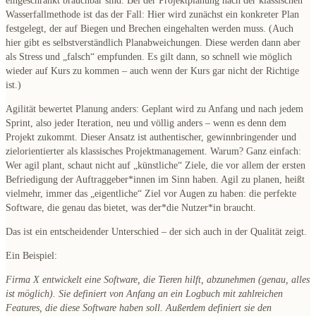
eingeschränkt brauchbar sind
. Bei der Projektplanung nach der klassischen
Wasserfallmethode
ist das der Fall: Hier wird zunächst ein konkreter Plan
festgelegt, der auf Biegen und Brechen eingehalten werden muss. (Auch
hier gibt es selbstverständlich Planabweichungen. Diese werden dann aber
als Stress und „falsch“ empfunden. Es gilt dann, so schnell wie möglich
wieder auf Kurs zu kommen – auch wenn der Kurs gar nicht der Richtige
ist.)
Agilität bewertet Planung anders
: Geplant wird zu Anfang und nach jedem
Sprint, also jeder Iteration, neu und völlig anders – wenn es denn dem
Projekt zukommt. Dieser Ansatz ist
authentischer, gewinnbringender und
zielorientierter
als klassisches Projektmanagement. Warum? Ganz einfach:
Wer agil plant, schaut nicht auf „künstliche“ Ziele, die vor allem der ersten
Befriedigung der Auftraggeber*innen im Sinn haben. Agil zu planen, heißt
vielmehr, immer das „eigentliche“ Ziel vor Augen zu haben: die
perfekte
Software
, die genau das bietet, was der*die Nutzer*in braucht.
Das ist ein entscheidender Unterschied – der sich auch in der Qualität zeigt.
Ein Beispiel
:
Firma X entwickelt eine Software, die Tieren hilft, abzunehmen (genau, alles
ist möglich). Sie definiert von Anfang an ein Logbuch mit zahlreichen
Features, die diese Software haben soll. Außerdem definiert sie den