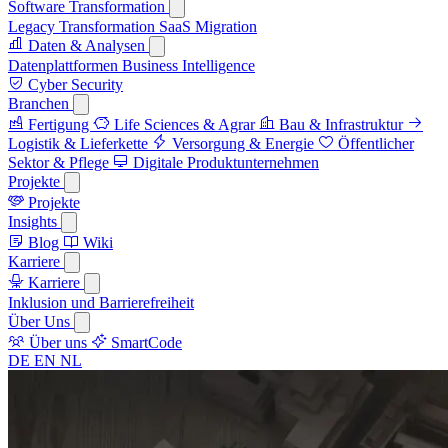
Software Transformation
Legacy Transformation
SaaS Migration
Daten & Analysen
Datenplattformen
Business Intelligence
Cyber Security
Branchen
Fertigung
Life Sciences & Agrar
Bau & Infrastruktur
Logistik & Lieferkette
Versorgung & Energie
Öffentlicher
Sektor & Pflege
Digitale Produktunternehmen
Projekte
Projekte
Insights
Blog
Wiki
Karriere
Karriere
Inklusion und Barrierefreiheit
Über Uns
Über uns
SmartCode
DE
EN
NL