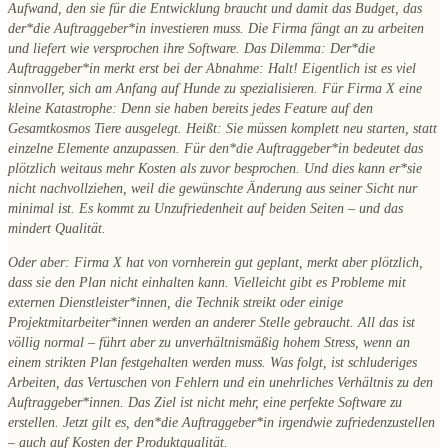
Aufwand, den sie für die Entwicklung braucht und damit das Budget, das
der*die Auftraggeber*in investieren muss. Die Firma fängt an zu arbeiten
und liefert wie versprochen ihre Software. Das Dilemma: Der*die
Auftraggeber*in merkt erst bei der Abnahme: Halt! Eigentlich ist es viel
sinnvoller, sich am Anfang auf Hunde zu spezialisieren. Für Firma X eine
kleine Katastrophe: Denn sie haben bereits jedes Feature auf den
Gesamtkosmos Tiere ausgelegt. Heißt: Sie müssen komplett neu starten, statt
einzelne Elemente anzupassen. Für den*die Auftraggeber*in bedeutet das
plötzlich weitaus mehr Kosten als zuvor besprochen. Und dies kann er*sie
nicht nachvollziehen, weil die gewünschte Änderung aus seiner Sicht nur
minimal ist. Es kommt zu Unzufriedenheit auf beiden Seiten – und das
mindert Qualität.
Oder aber: Firma X hat von vornherein gut geplant, merkt aber plötzlich,
dass sie den Plan nicht einhalten kann. Vielleicht gibt es Probleme mit
externen Dienstleister*innen, die Technik streikt oder einige
Projektmitarbeiter*innen werden an anderer Stelle gebraucht. All das ist
völlig normal – führt aber zu unverhältnismäßig hohem Stress, wenn an
einem strikten Plan festgehalten werden muss. Was folgt, ist schluderiges
Arbeiten, das Vertuschen von Fehlern und ein unehrliches Verhältnis zu den
Auftraggeber*innen. Das Ziel ist nicht mehr, eine perfekte Software zu
erstellen. Jetzt gilt es, den*die Auftraggeber*in irgendwie zufriedenzustellen
– auch auf Kosten der Produktqualität.