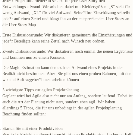
Jede*r Projektmitarbeiter*in schätzt für jede User Story den
Entwicklungsaufwand
. Wir arbeiten dabei mit Kleidergrößen: „S“ steht für
wenig Aufwand, „XL“ für viel Aufwand. Seine*Ihre Einschätzung schreibt
jede*r auf einen Zettel und hängt ihn zu der entsprechenden User Story an
die User Story Map.
Erste Diskussionsrunde
: Wir diskutieren gemeinsam die Einschätzungen und
jede*r Beteiligte kann seine Zettel nach Wunsch neu ordnen.
Zweite Diskussionsrunde
: Wir diskutieren noch einmal die neuen Ergebnisse
und kommen nun zu einem Konsens.
Die Magic Estimation kann den exakten Aufwand eines Projekts in der
Realität nicht bestimmen. Aber: Sie gibt uns einen groben Rahmen, mit dem
wir und Auftraggeber*innen arbeiten können.
5 wichtigste Tipps zur agilen Projektplanung
Geplant wird bei Agile also nicht nur am Anfang, sondern laufend. Dabei ist
auch die Art der Planung nicht starr, sondern eben agil. Wir haben
allerdings 5 Tipps, die für uns
unbedingt in der agilen Projektplanung
Beachtung finden
sollten:
Starten Sie mit einer Produktvision
Was jedes Projekt zuallererst braucht, ist eine Produktvision. Im besten Fall