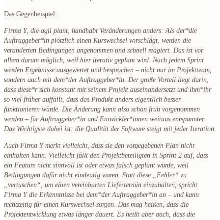
Das Gegenbeispiel:
Firma Y, die agil plant, handhabt Veränderungen anders: Als der*die
Auftraggeber*in plötzlich einen Kurswechsel vorschlägt, werden die
veränderten Bedingungen angenommen und schnell reagiert. Das ist vor
allem darum möglich, weil hier iterativ geplant wird. Nach jedem Sprint
werden Ergebnisse ausgewertet und besprochen – nicht nur im Projektteam,
sondern auch mit dem*der Auftraggeber*in. Der große Vorteil liegt darin,
dass diese*r sich konstant mit seinem Projekt auseinandersetzt und ihm*ihr
so viel früher auffällt, dass das Produkt anders eigentlich besser
funktionieren würde. Die Änderung kann also schon früh vorgenommen
werden – für Auftraggeber*in und Entwickler*innen weitaus entspannter.
Das Wichtigste dabei ist: die Qualität der Software steigt mit jeder Iteration.
Auch Firma Y merkt vielleicht, dass sie den vorgegebenen Plan nicht
einhalten kann. Vielleicht fällt den Projektbeteiligten in Sprint 2 auf, dass
ein Feature nicht sinnvoll ist oder etwas falsch geplant wurde, weil
Bedingungen dafür nicht eindeutig waren. Statt diese „Fehler“ zu
„vertuschen“, um einen vereinbarten Liefertermin einzuhalten, spricht
Firma Y die Erkenntnisse bei dem*der Auftraggeber*in an – und kann
rechtzeitig für einen Kurswechsel sorgen. Das mag heißen, dass die
Projektentwicklung etwas länger dauert. Es heißt aber auch, dass die